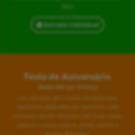
feliz!
Entrada Individual
Festa de Aniversário
desde 24€ por Criança
Com duração até 3 horas inesquecíveis,
monitores dedicados em exclusivo, sala
exclusiva, lanche delicioso com fruta, pizza,
pipocas e muito mais e, ainda, acesso a
muitas diversões.