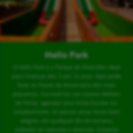
Hello Park
O Hello Park é o Parque de Diversões ideal
para Crianças dos 3 aos 12 anos. Aqui pode
fazer as Festas de Aniversário dos mais
pequenos, inscrevê-los nos nossos Ateliers
de Férias, agendar uma Visita Escolar ou,
simplesmente, vir passar umas horas bem
alegres, em qualquer dia da semana,
rodeado de natureza e diversão. Estamos