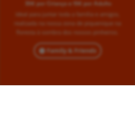
35€ por Criança e 15€ por Adulto
Ideal para juntar toda a família e amigos,
realizada na nossa zona de piquenique na
floresta à sombra dos nossos pinheiros.
Family & Friends