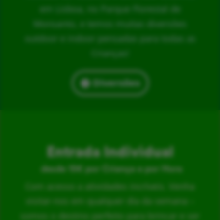
em Lisboa, no Parque Florestal de
Monsanto, e temos muitas diversões
outdoor e indoor pensadas para todas as
Crianças!
Diversões
Entrada Individual
desde 15€ por Criança e por Hora
Com acesso a atividades incríveis. Venha
visitar-nos em qualquer dia da semana –
somos o destino perfeito para brincar e ser