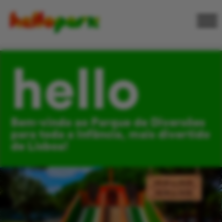
hello
Bem-vindo ao Parque de Diversões
para toda a Infância, mais divertido
de Lisboa!