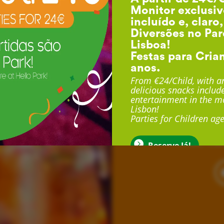
Monitor exclusiv
incluído e, claro
Diversões no Par
Lisboa!
Festas para Cria
anos.
F
From €24/Child, with an
delicious snacks include
entertainment in the mo
Lisbon!
Com duração até 3 
Parties for Children age
exclusivo, sala exclu
muito mais
Reserve Já!