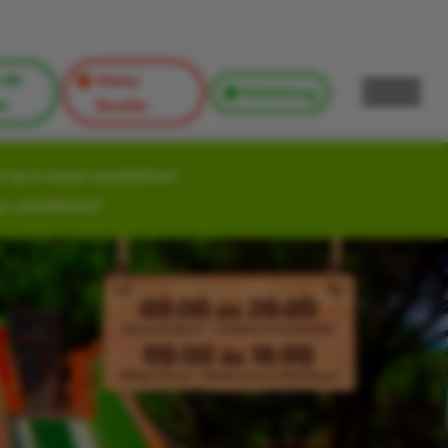
 de
Visita
Kidsitting
s
Escolar
-se à nossa newsletter!
ur newsletter!