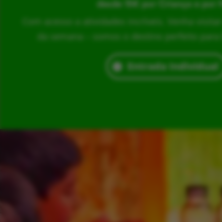
desde 15€ por Criança e por 
Com acesso a atividades incríveis. Venha visita
da semana – somos o destino perfeito para br
Entrada Individual