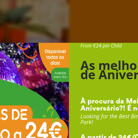
Desde 24€ por Cr
From €24 per Child
As melho
de Aniver
À procura da Mel
Aniversário?! É n
Looking for the Best Bir
Park!
A partir de 24€/