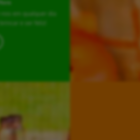
Hora
r-nos em qualquer dia
incar e ser feliz!