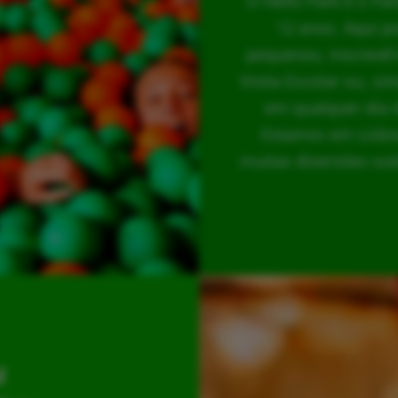
O Hello Park é o Pa
12 anos. Aqui p
pequenos, inscrevê-
Visita Escolar ou, s
em qualquer dia 
Estamos em Lisboa
muitas diversões out
l