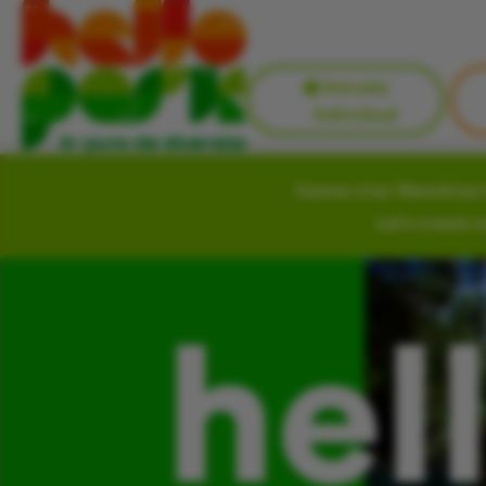
Entrada
Individual
Vamos criar Memórias i
Let’s create 
hel