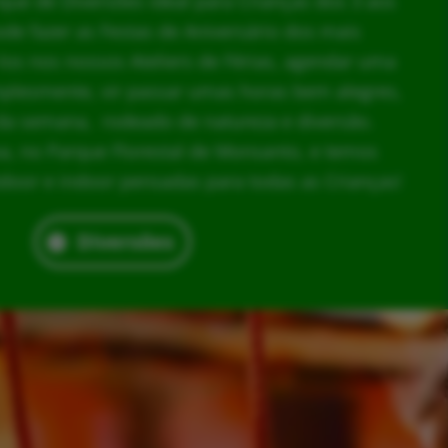
rque de Diversões ideal para Crianças dos 3 aos
ode fazer as Festas de Aniversário dos mais
los nos nossos Ateliers de Férias, agendar uma
implesmente, vir passar umas horas bem alegres,
da semana, rodeado de natureza e diversão.
, no Parque Florestal de Monsanto, e temos
door e indoor pensadas para todas as Crianças!
Diversões