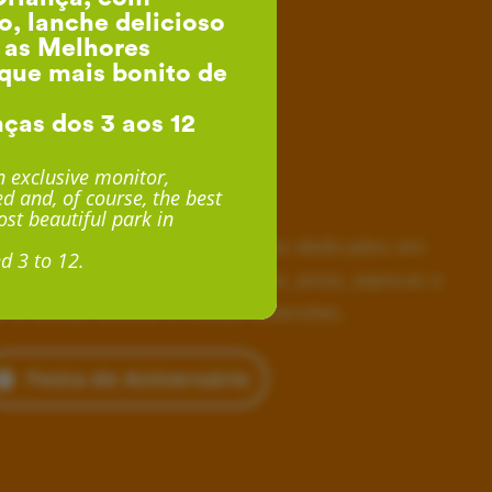
o, lanche delicioso
, as Melhores
que mais bonito de
nças dos 3 aos 12
esta de Aniversário
 exclusive monitor,
d and, of course, the best
desde 24€ por Criança
st beautiful park in
horas inesquecíveis, monitores dedicados em
d 3 to 12.
siva, lanche delicioso com fruta, pizza, pipocas e
 e, ainda, acesso a muitas diversões.
Festa de Aniversário