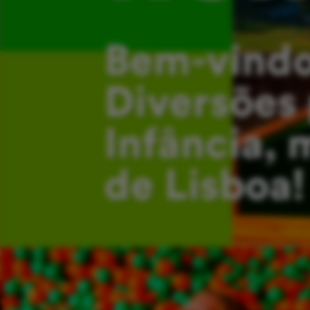
Bem-vindo
Diversões 
Infância, 
de Lisboa!