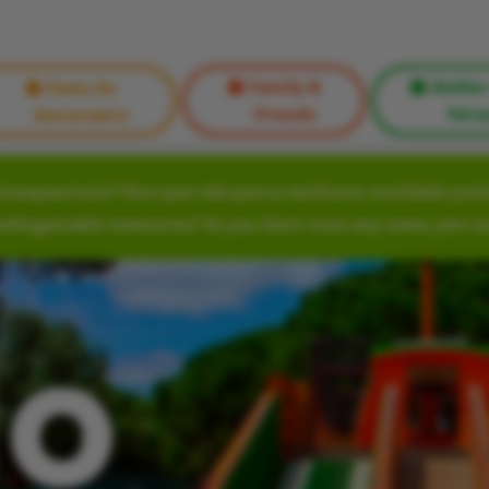
Family &
Atelier
Festa de
Friends
Féria
Aniversário
nesquecíveis? Para que não perca nenhuma novidade junte
unforgettable memories? So you don’t miss any news, join o
lo