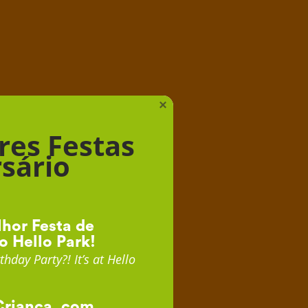
iança
×
res Festas
sário
hor Festa de
o Hello Park!
thday Party?! It’s at Hello
Criança, com