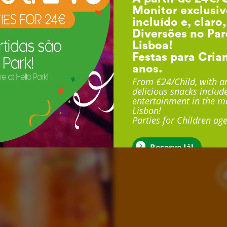
Monitor exclusiv
incluído e, claro
Diversões no Par
Lisboa!
Festas para Cria
anos.
F
From €24/Child, with an
delicious snacks include
entertainment in the mo
Lisbon!
Com duração até 3 
Parties for Children age
exclusivo, sala exclu
muito mais
Reserve Já!