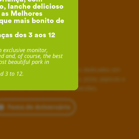
o, lanche delicioso
, as Melhores
que mais bonito de
nças dos 3 aos 12
esta de Aniversário
 exclusive monitor,
d and, of course, the best
desde 24€ por Criança
st beautiful park in
horas inesquecíveis, monitores dedicados em
d 3 to 12.
siva, lanche delicioso com fruta, pizza, pipocas e
 e, ainda, acesso a muitas diversões.
Festa de Aniversário