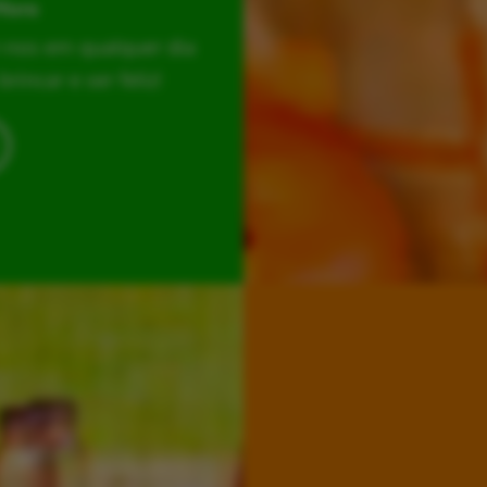
Hora
r-nos em qualquer dia
incar e ser feliz!