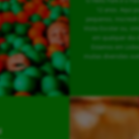
O Hello Park é o Pa
12 anos. Aqui p
pequenos, inscrevê-
Visita Escolar ou, s
em qualquer dia 
Estamos em Lisboa
muitas diversões out
l