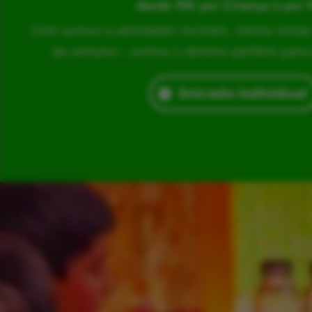
desde 15€ por Criança e por 
Com acesso a atividades incríveis. Venha visita
da semana – somos o destino perfeito para br
Entrada Individual