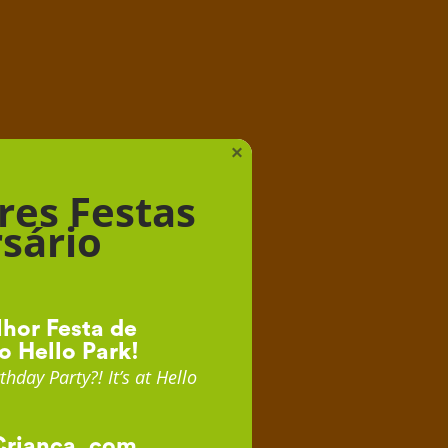
iança
×
res Festas
sário
hor Festa de
o Hello Park!
thday Party?! It’s at Hello
Criança, com