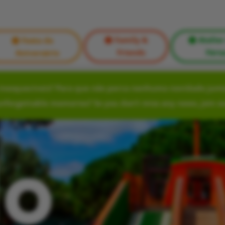
Family &
Atelier
Festa de
Friends
Féria
Aniversário
nesquecíveis? Para que não perca nenhuma novidade junte
unforgettable memories? So you don’t miss any news, join o
lo