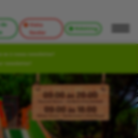
 de
Visita
Kidsitting
s
Escolar
-se à nossa newsletter!
ur newsletter!