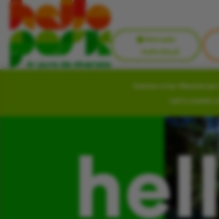
Entrada
Individual
Vamos criar Memórias i
Let’s create 
hel