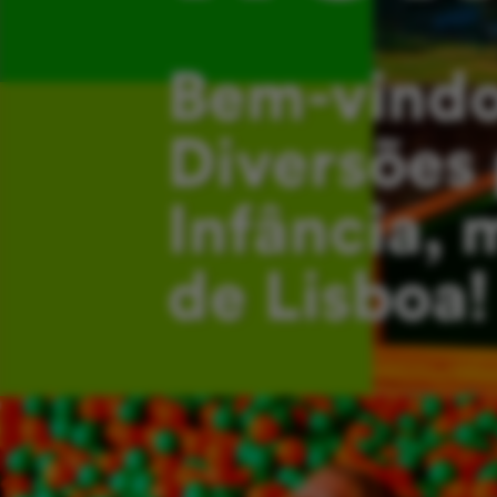
Bem-vindo
Diversões 
Infância, 
de Lisboa!