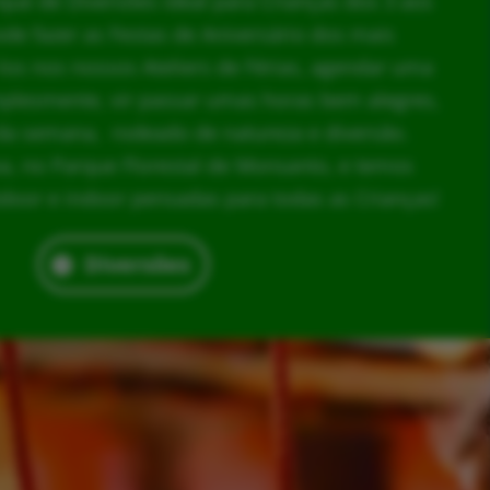
rque de Diversões ideal para Crianças dos 3 aos
ode fazer as Festas de Aniversário dos mais
los nos nossos Ateliers de Férias, agendar uma
implesmente, vir passar umas horas bem alegres,
da semana, rodeado de natureza e diversão.
, no Parque Florestal de Monsanto, e temos
door e indoor pensadas para todas as Crianças!
Diversões