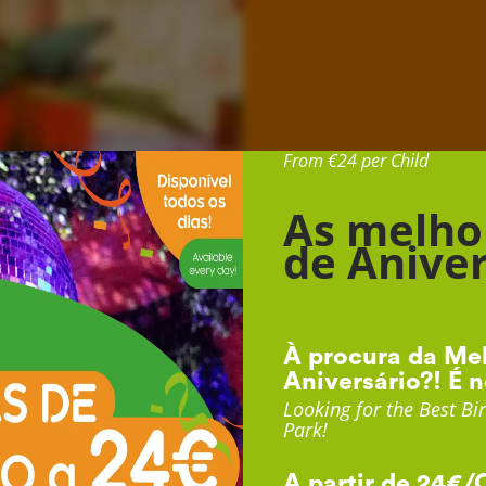
Desde 24€ por Cr
From €24 per Child
As melho
de Aniver
À procura da Mel
Aniversário?! É n
Looking for the Best Bir
Park!
A partir de 24€/