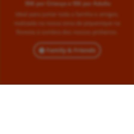
35€ por Criança e 15€ por Adulto
Ideal para juntar toda a família e amigos,
realizada na nossa zona de piquenique na
floresta à sombra dos nossos pinheiros.
Family & Friends