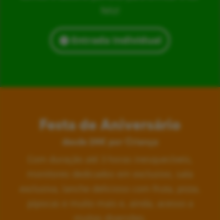
feliz!
Entrada Individual
Festa de Aniversário
desde 24€ por Criança
Com duração até 3 horas inesquecíveis,
monitores dedicados em exclusivo, sala
exclusiva, lanche delicioso com fruta, pizza,
pipocas e muito mais e, ainda, acesso a
muitas diversões.