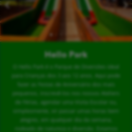
Hello Park
O Hello Park é o Parque de Diversões ideal
para Crianças dos 3 aos 12 anos. Aqui pode
fazer as Festas de Aniversário dos mais
pequenos, inscrevê-los nos nossos Ateliers
de Férias, agendar uma Visita Escolar ou,
simplesmente, vir passar umas horas bem
alegres, em qualquer dia da semana,
rodeado de natureza e diversão. Estamos