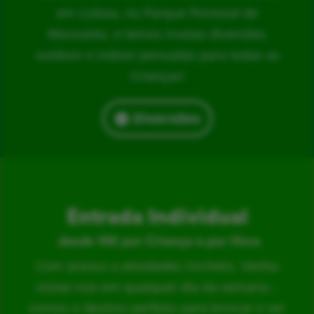
em Lisboa, no Parque Florestal de
Monsanto, e temos muitas diversões
outdoor e indoor pensadas para todas as
Crianças!
Diversões
Entrada Individual
desde 15€ por Criança e por Hora
Com acesso a atividades incríveis. Venha
visitar-nos em qualquer dia da semana –
somos o destino perfeito para brincar e ser