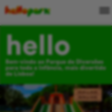
hello
Bem-vindo ao Parque de Diversões
para toda a Infância, mais divertido
de Lisboa!