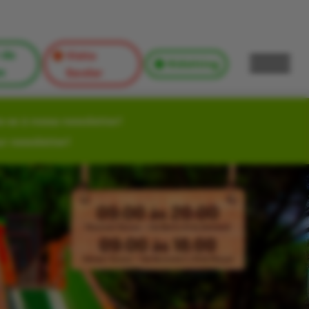
 de
Visita
Kidsitting
s
Escolar
-se à nossa newsletter!
ur newsletter!