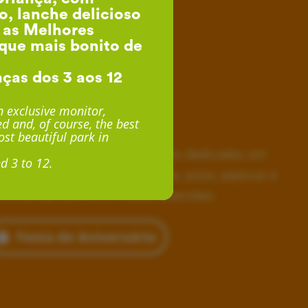
o, lanche delicioso
, as Melhores
que mais bonito de
nças dos 3 aos 12
esta de Aniversário
 exclusive monitor,
d and, of course, the best
desde 24€ por Criança
st beautiful park in
horas inesquecíveis, monitores dedicados em
d 3 to 12.
siva, lanche delicioso com fruta, pizza, pipocas e
 e, ainda, acesso a muitas diversões.
Festa de Aniversário