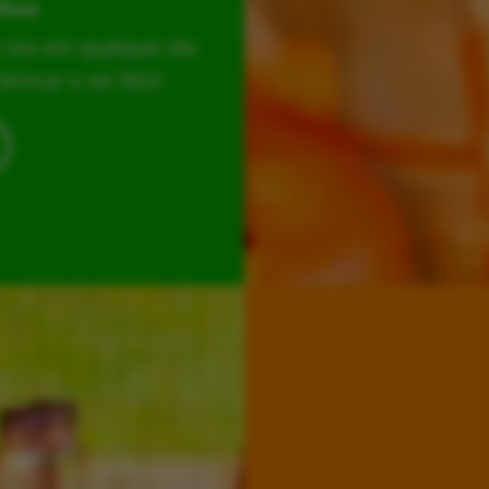
Hora
r-nos em qualquer dia
incar e ser feliz!