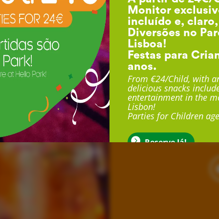
Monitor exclusiv
incluído e, claro
Diversões no Par
Lisboa!
Festas para Cria
anos.
F
From €24/Child, with an
delicious snacks include
entertainment in the mo
Lisbon!
Com duração até 3 
Parties for Children age
exclusivo, sala exclu
muito mais
Reserve Já!