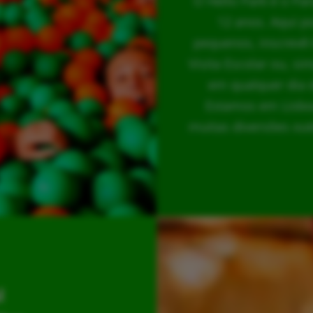
O Hello Park é o Pa
12 anos. Aqui p
pequenos, inscrevê-
Visita Escolar ou, s
em qualquer dia 
Estamos em Lisboa
muitas diversões out
l