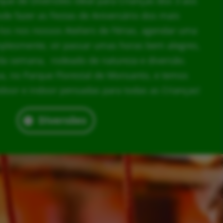
rque de Diversões ideal para Crianças dos 3 aos
ode fazer as Festas de Aniversário dos mais
los nos nossos Ateliers de Férias, agendar uma
implesmente, vir passar umas horas bem alegres,
da semana, rodeado de natureza e diversão.
, no Parque Florestal de Monsanto, e temos
door e indoor pensadas para todas as Crianças!
Diversões