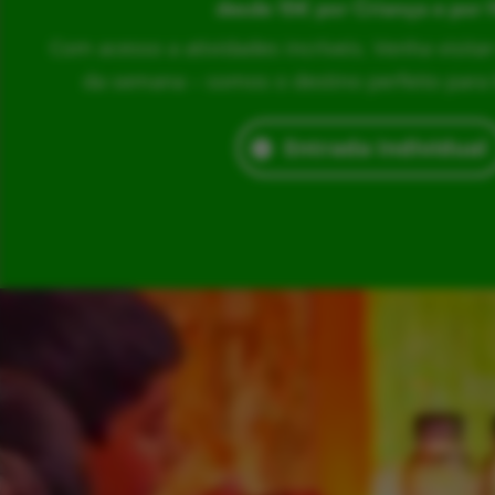
desde 15€ por Criança e por 
Com acesso a atividades incríveis. Venha visita
da semana – somos o destino perfeito para br
Entrada Individual