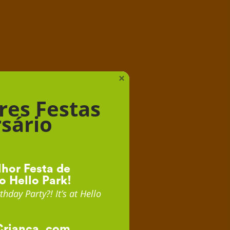
iança
×
res Festas
sário
hor Festa de
o Hello Park!
thday Party?! It’s at Hello
Criança, com