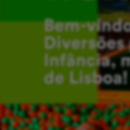
Bem-vindo
Diversões 
Infância, 
de Lisboa!