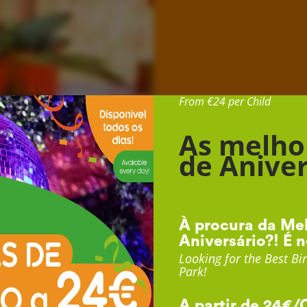
Desde 24€ por Cr
From €24 per Child
As melho
de Aniver
À procura da Mel
Aniversário?! É n
Looking for the Best Bir
Park!
A partir de 24€/