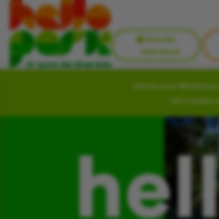
Entrada
Individual
Vamos criar Memórias i
Let’s create 
hel