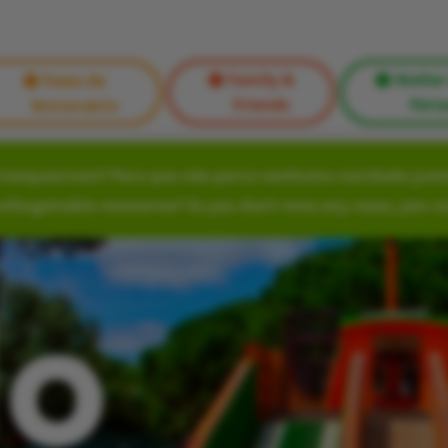
Family &
Atelier
Festa de
Friends
Féria
Aniversário
nesquecíveis? Para que não perca nenhuma novidade junte
unforgettable memories? So you don’t miss any news, join o
lo