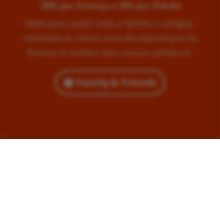
35€ por Criança e 15€ por Adulto
Ideal para juntar toda a família e amigos,
realizada na nossa zona de piquenique na
floresta à sombra dos nossos pinheiros.
Family & Friends