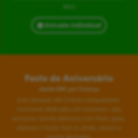
feliz!
Entrada Individual
Festa de Aniversário
desde 24€ por Criança
Com duração até 3 horas inesquecíveis,
monitores dedicados em exclusivo, sala
exclusiva, lanche delicioso com fruta, pizza,
pipocas e muito mais e, ainda, acesso a
muitas diversões.