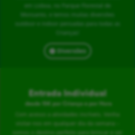
em Lisboa, no Parque Florestal de
Monsanto, e temos muitas diversões
outdoor e indoor pensadas para todas as
Crianças!
Diversões
Entrada Individual
desde 15€ por Criança e por Hora
Com acesso a atividades incríveis. Venha
visitar-nos em qualquer dia da semana –
somos o destino perfeito para brincar e ser