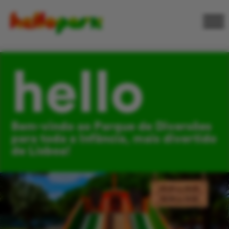
hello
Bem-vindo ao Parque de Diversões
para toda a Infância, mais divertido
de Lisboa!