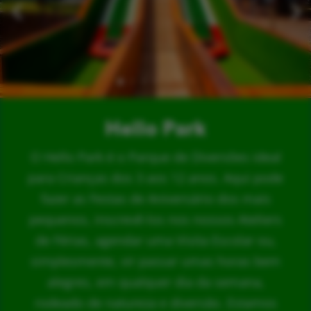
Hello Park
O Hello Park é o Parque de Diversões ideal
para Crianças dos 3 aos 12 anos. Aqui pode
fazer as Festas de Aniversário dos mais
pequenos, inscrevê-los nos nossos Ateliers
de Férias, agendar uma Visita Escolar ou,
simplesmente, vir passar umas horas bem
alegres, em qualquer dia da semana,
rodeado de natureza e diversão. Estamos