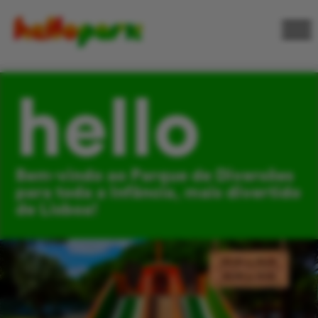
hello
Bem-vindo ao Parque de Diversões
para toda a Infância, mais divertido
de Lisboa!