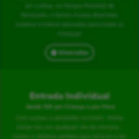
em Lisboa, no Parque Florestal de
Monsanto, e temos muitas diversões
outdoor e indoor pensadas para todas as
Crianças!
Diversões
Entrada Individual
desde 15€ por Criança e por Hora
Com acesso a atividades incríveis. Venha
visitar-nos em qualquer dia da semana –
somos o destino perfeito para brincar e ser