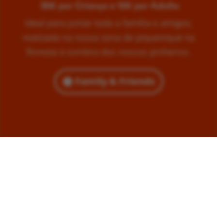
35€ por Criança e 15€ por Adulto
Ideal para juntar toda a família e amigos,
realizada na nossa zona de piquenique na
floresta à sombra dos nossos pinheiros.
Family & Friends