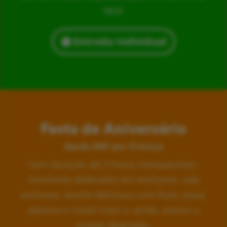
feliz!
Entrada Individual
Festa de Aniversário
desde 24€ por Criança
Com duração até 3 horas inesquecíveis,
monitores dedicados em exclusivo, sala
exclusiva, lanche delicioso com fruta, pizza,
pipocas e muito mais e, ainda, acesso a
muitas diversões.