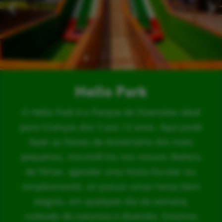
Hello Park
O Hello Park é o Parque de Diversões ideal
para Crianças dos 3 aos 12 anos. Aqui pode
fazer as Festas de Aniversário dos mais
pequenos, inscrevê-los nos nossos Ateliers
de Férias, agendar uma Visita Escolar ou,
simplesmente, vir passar umas horas bem
alegres, em qualquer dia da semana,
rodeado de natureza e diversão. Estamos