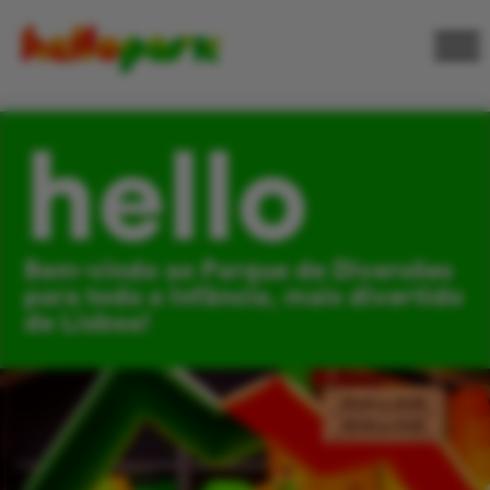
hello
Bem-vindo ao Parque de Diversões
para toda a Infância, mais divertido
de Lisboa!