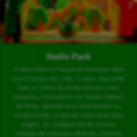
Hello Park
O Hello Park é o Parque de Diversões ideal
para Crianças dos 3 aos 12 anos. Aqui pode
fazer as Festas de Aniversário dos mais
pequenos, inscrevê-los nos nossos Ateliers
de Férias, agendar uma Visita Escolar ou,
simplesmente, vir passar umas horas bem
alegres, em qualquer dia da semana,
rodeado de natureza e diversão. Estamos