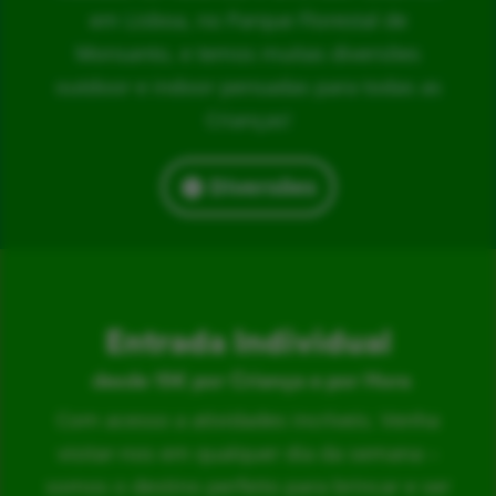
em Lisboa, no Parque Florestal de
Monsanto, e temos muitas diversões
outdoor e indoor pensadas para todas as
Crianças!
Diversões
Entrada Individual
desde 15€ por Criança e por Hora
Com acesso a atividades incríveis. Venha
visitar-nos em qualquer dia da semana –
somos o destino perfeito para brincar e ser