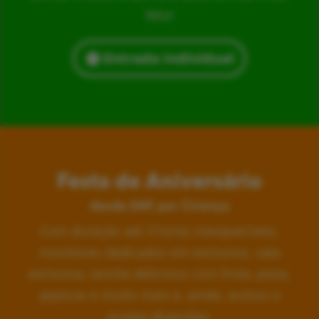
feliz!
Entrada Individual
Festa de Aniversário
desde 24€ por Criança
Com duração até 3 horas inesquecíveis,
monitores dedicados em exclusivo, sala
exclusiva, lanche delicioso com fruta, pizza,
pipocas e muito mais e, ainda, acesso a
muitas diversões.