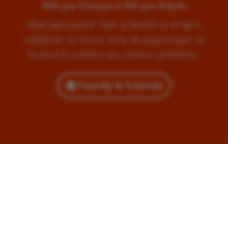
35€ por Criança e 15€ por Adulto
Ideal para juntar toda a família e amigos,
realizada na nossa zona de piquenique na
floresta à sombra dos nossos pinheiros.
Family & Friends