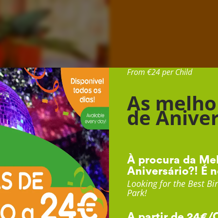
Desde 24€ por Cr
From €24 per Child
As melho
de Aniver
À procura da Mel
Aniversário?! É n
Looking for the Best Bir
Park!
A partir de 24€/