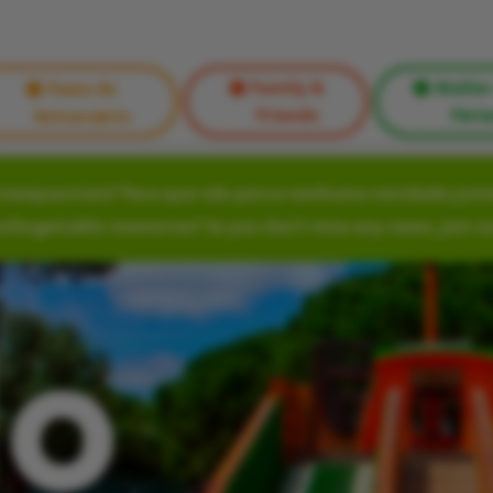
Family &
Atelier
Festa de
Friends
Féria
Aniversário
nesquecíveis? Para que não perca nenhuma novidade junte
unforgettable memories? So you don’t miss any news, join o
lo