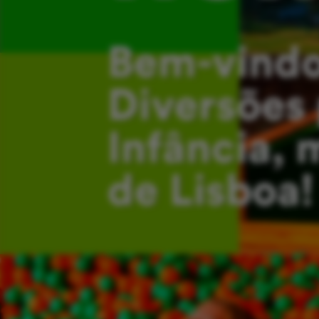
Bem-vindo
Diversões 
Infância, 
de Lisboa!