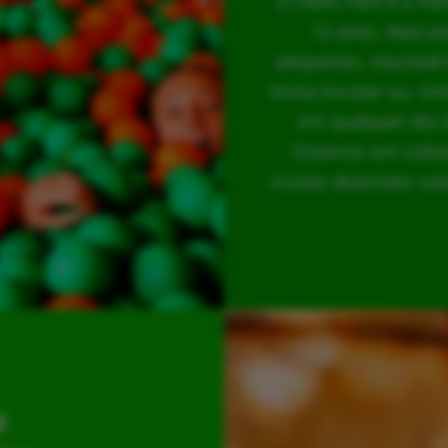
O Hello Park é o Pa
12 anos. Aqui p
pequenos, inscrevê-
Visita Escolar ou, s
em qualquer dia 
Estamos em Lisboa
muitas diversões out
l