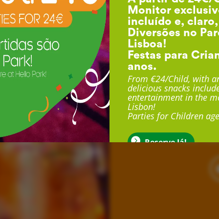
Monitor exclusiv
incluído e, claro
Diversões no Par
Lisboa!
Festas para Cria
anos.
F
From €24/Child, with an
delicious snacks include
entertainment in the mo
Lisbon!
Com duração até 3 
Parties for Children age
exclusivo, sala exclu
muito mais
Reserve Já!