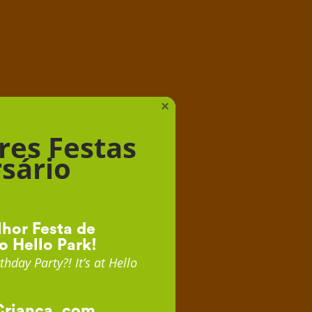
iança
×
res Festas
sário
hor Festa de
o Hello Park!
thday Party?! It’s at Hello
Criança, com