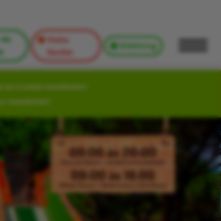
 de
Visita
Kidsitting
s
Escolar
-se à nossa newsletter!
ur newsletter!