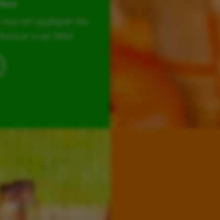
Hora
r-nos em qualquer dia
incar e ser feliz!