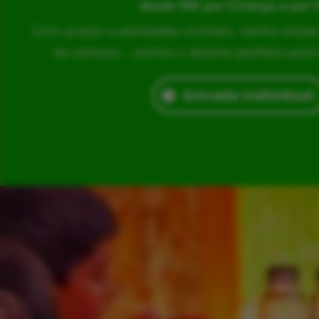
desde 15€ por Criança e por 
Com acesso a atividades incríveis. Venha visita
da semana – somos o destino perfeito para br
Entrada Individual