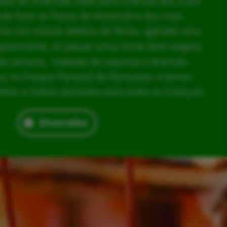
rque de Diversões ideal para Crianças dos 3 aos
ode fazer as Festas de Aniversário dos mais
los nos nossos Ateliers de Férias, agendar uma
implesmente, vir passar umas horas bem alegres,
da semana, rodeado de natureza e diversão.
, no Parque Florestal de Monsanto, e temos
door e indoor pensadas para todas as Crianças!
Diversões