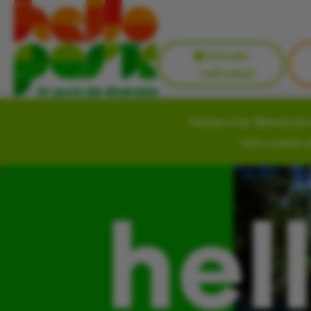
Entrada
Individual
Vamos criar Memórias i
Let’s create 
hel