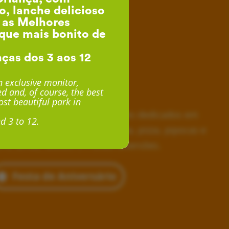
o, lanche delicioso
, as Melhores
que mais bonito de
nças dos 3 aos 12
esta de Aniversário
 exclusive monitor,
d and, of course, the best
desde 24€ por Criança
st beautiful park in
horas inesquecíveis, monitores dedicados em
d 3 to 12.
siva, lanche delicioso com fruta, pizza, pipocas e
 e, ainda, acesso a muitas diversões.
Festa de Aniversário