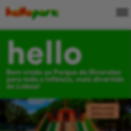
hello
Bem-vindo ao Parque de Diversões
para toda a Infância, mais divertido
de Lisboa!