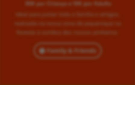
35€ por Criança e 15€ por Adulto
Ideal para juntar toda a família e amigos,
realizada na nossa zona de piquenique na
floresta à sombra dos nossos pinheiros.
Family & Friends