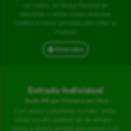
em Lisboa, no Parque Florestal de
Monsanto, e temos muitas diversões
outdoor e indoor pensadas para todas as
Crianças!
Diversões
Entrada Individual
desde 15€ por Criança e por Hora
Com acesso a atividades incríveis. Venha
visitar-nos em qualquer dia da semana –
somos o destino perfeito para brincar e ser