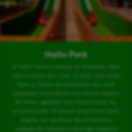
Hello Park
O Hello Park é o Parque de Diversões ideal
para Crianças dos 3 aos 12 anos. Aqui pode
fazer as Festas de Aniversário dos mais
pequenos, inscrevê-los nos nossos Ateliers
de Férias, agendar uma Visita Escolar ou,
simplesmente, vir passar umas horas bem
alegres, em qualquer dia da semana,
rodeado de natureza e diversão. Estamos