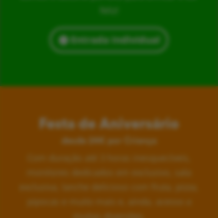
feliz!
Entrada Individual
Festa de Aniversário
desde 24€ por Criança
Com duração até 3 horas inesquecíveis,
monitores dedicados em exclusivo, sala
exclusiva, lanche delicioso com fruta, pizza,
pipocas e muito mais e, ainda, acesso a
muitas diversões.