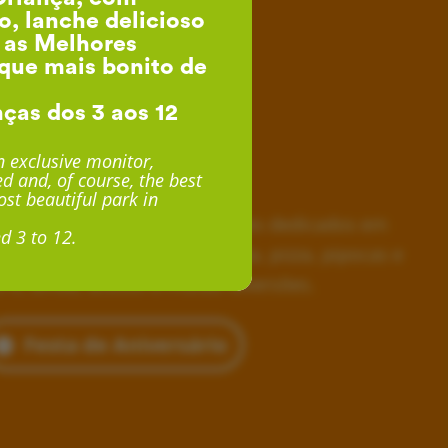
o, lanche delicioso
, as Melhores
que mais bonito de
nças dos 3 aos 12
esta de Aniversário
 exclusive monitor,
d and, of course, the best
desde 24€ por Criança
st beautiful park in
horas inesquecíveis, monitores dedicados em
d 3 to 12.
siva, lanche delicioso com fruta, pizza, pipocas e
 e, ainda, acesso a muitas diversões.
Festa de Aniversário