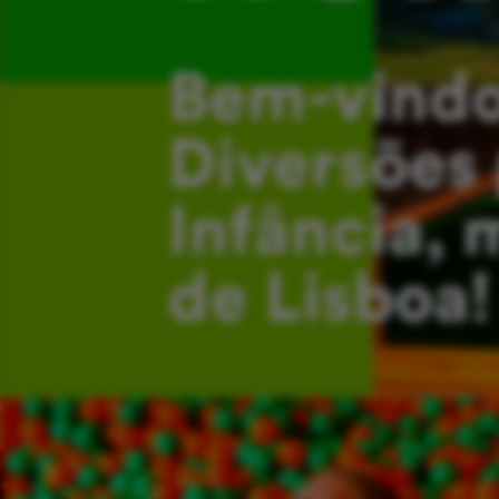
Bem-vindo
Diversões 
Infância, 
de Lisboa!