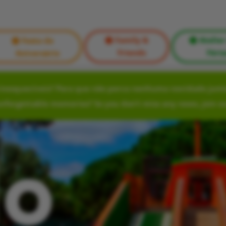
Family &
Atelier
Festa de
Friends
Féria
Aniversário
nesquecíveis? Para que não perca nenhuma novidade junte
unforgettable memories? So you don’t miss any news, join o
lo