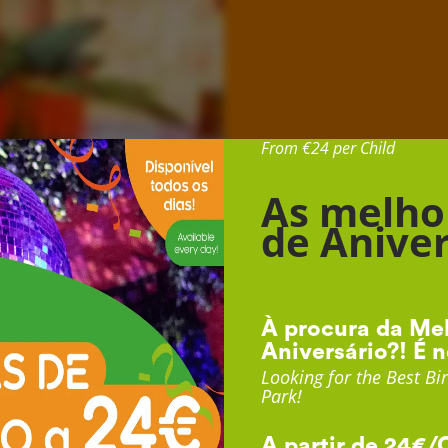
Desde 24€ por Cr
From €24 per Child
As melho
de Aniver
À procura da Mel
Aniversário?! É n
Looking for the Best Bir
Park!
A partir de 24€/