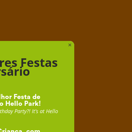
iança
×
res Festas
sário
hor Festa de
o Hello Park!
thday Party?! It’s at Hello
Criança, com