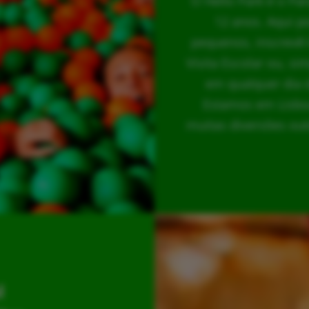
O Hello Park é o Pa
12 anos. Aqui p
pequenos, inscrevê-
Visita Escolar ou, s
em qualquer dia 
Estamos em Lisboa
muitas diversões out
l