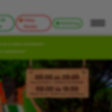
 de
Visita
Kidsitting
s
Escolar
-se à nossa newsletter!
ur newsletter!