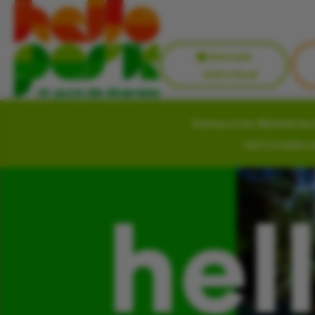
Entrada
Individual
Vamos criar Memórias i
Let’s create 
hel