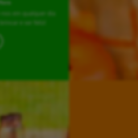
Hora
r-nos em qualquer dia
incar e ser feliz!