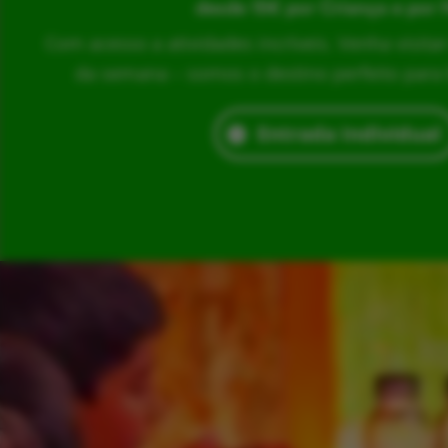
desde 15€ por Criança e por 
Com acesso a atividades incríveis. Venha visita
da semana – somos o destino perfeito para br
Entrada Individual