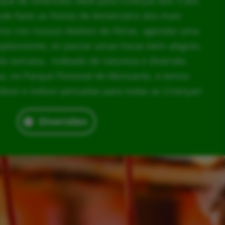
rque de Diversões ideal para Crianças dos 3 aos
ode fazer as Festas de Aniversário dos mais
los nos nossos Ateliers de Férias, agendar uma
implesmente, vir passar umas horas bem alegres,
da semana, rodeado de natureza e diversão.
, no Parque Florestal de Monsanto, e temos
door e indoor pensadas para todas as Crianças!
Diversões