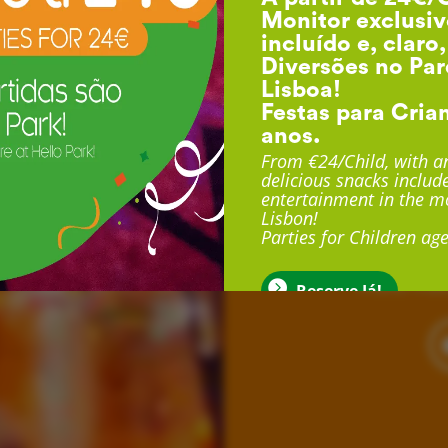
Monitor exclusiv
incluído e, claro
Diversões no Par
Lisboa!
Festas para Cria
anos.
F
From €24/Child, with an
delicious snacks include
entertainment in the mo
Lisbon!
Com duração até 3 
Parties for Children age
exclusivo, sala exclu
muito mais
Reserve Já!