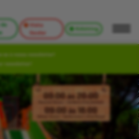
 de
Visita
Kidsitting
s
Escolar
-se à nossa newsletter!
ur newsletter!