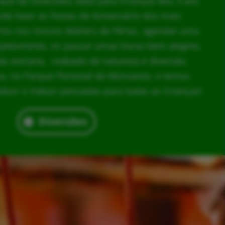
rque de Diversões ideal para Crianças dos 3 aos
ode fazer as Festas de Aniversário dos mais
los nos nossos Ateliers de Férias, agendar uma
implesmente, vir passar umas horas bem alegres,
da semana, rodeado de natureza e diversão.
, no Parque Florestal de Monsanto, e temos
door e indoor pensadas para todas as Crianças!
Diversões