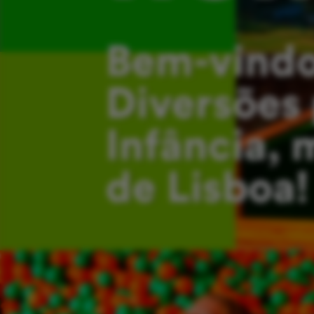
Bem-vindo
Diversões 
Infância, 
de Lisboa!