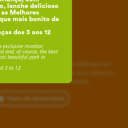
o, lanche delicioso
, as Melhores
que mais bonito de
nças dos 3 aos 12
esta de Aniversário
 exclusive monitor,
d and, of course, the best
desde 24€ por Criança
st beautiful park in
horas inesquecíveis, monitores dedicados em
d 3 to 12.
siva, lanche delicioso com fruta, pizza, pipocas e
 e, ainda, acesso a muitas diversões.
Festa de Aniversário