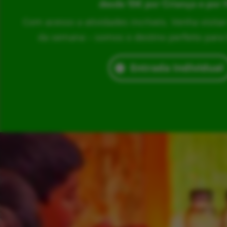
desde 15€ por Criança e por 
Com acesso a atividades incríveis. Venha visita
da semana – somos o destino perfeito para br
Entrada Individual