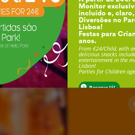
Monitor exclusiv
incluído e, claro
Diversões no Par
Lisboa!
Festas para Cria
anos.
F
From €24/Child, with an
delicious snacks include
entertainment in the mo
Lisbon!
Com duração até 3 
Parties for Children age
exclusivo, sala exclu
muito mais
Reserve Já!