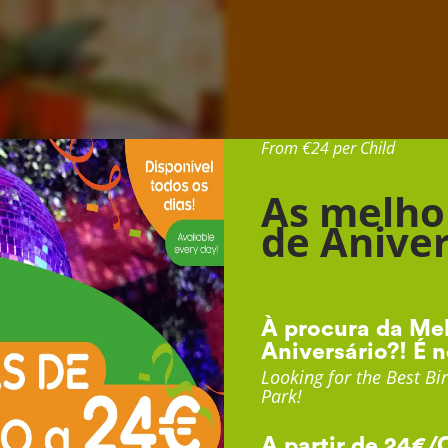
Desde 24€ por Cr
From €24 per Child
As melho
de Aniver
À procura da Mel
Aniversário?! É n
Looking for the Best Bir
Park!
A partir de 24€/