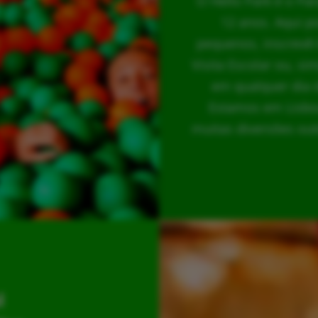
O Hello Park é o Pa
12 anos. Aqui p
pequenos, inscrevê-
Visita Escolar ou, s
em qualquer dia 
Estamos em Lisboa
muitas diversões out
l