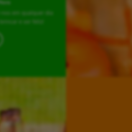
Hora
r-nos em qualquer dia
incar e ser feliz!