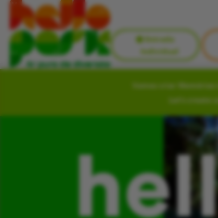
Entrada
Individual
Vamos criar Memórias i
Let’s create 
hel