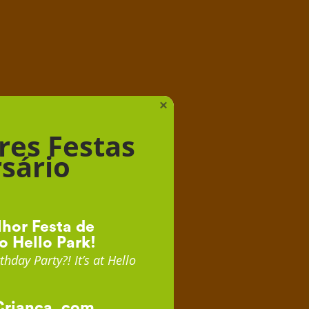
iança
×
res Festas
sário
hor Festa de
o Hello Park!
thday Party?! It’s at Hello
Criança, com