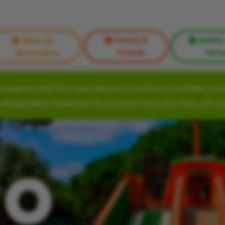
Family &
Atelier
Festa de
Friends
Féria
Aniversário
nesquecíveis? Para que não perca nenhuma novidade junte
unforgettable memories? So you don’t miss any news, join o
lo