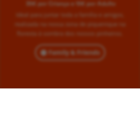
35€ por Criança e 15€ por Adulto
Ideal para juntar toda a família e amigos,
realizada na nossa zona de piquenique na
floresta à sombra dos nossos pinheiros.
Family & Friends