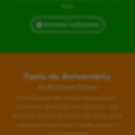
feliz!
Entrada Individual
Festa de Aniversário
desde 24€ por Criança
Com duração até 3 horas inesquecíveis,
monitores dedicados em exclusivo, sala
exclusiva, lanche delicioso com fruta, pizza,
pipocas e muito mais e, ainda, acesso a
muitas diversões.