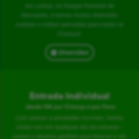
em Lisboa, no Parque Florestal de
Monsanto, e temos muitas diversões
outdoor e indoor pensadas para todas as
Crianças!
Diversões
Entrada Individual
desde 15€ por Criança e por Hora
Com acesso a atividades incríveis. Venha
visitar-nos em qualquer dia da semana –
somos o destino perfeito para brincar e ser