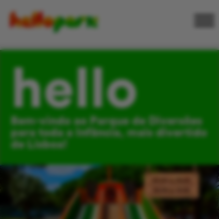
hello
Bem-vindo ao Parque de Diversões
para toda a Infância, mais divertido
de Lisboa!