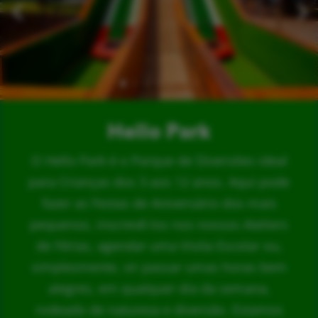
Hello Park
O Hello Park é o Parque de Diversões ideal
para Crianças dos 3 aos 12 anos. Aqui pode
fazer as Festas de Aniversário dos mais
pequenos, inscrevê-los nos nossos Ateliers
de Férias, agendar uma Visita Escolar ou,
simplesmente, vir passar umas horas bem
alegres, em qualquer dia da semana,
rodeado de natureza e diversão. Estamos