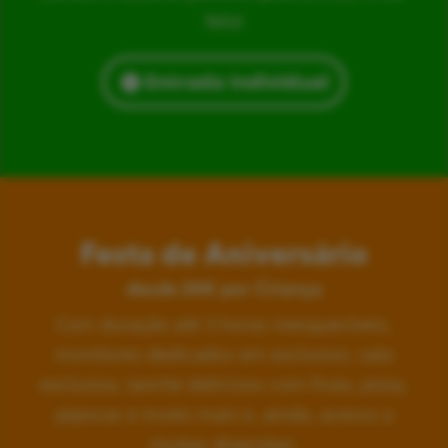
feliz!
Entrada Individual
Festa de Aniversário
desde 24€ por Criança
Com duração até 3 horas inesquecíveis,
monitores dedicados em exclusivo, sala
exclusiva, lanche delicioso com fruta, pizza,
pipocas e muito mais e, ainda, acesso a
muitas diversões.