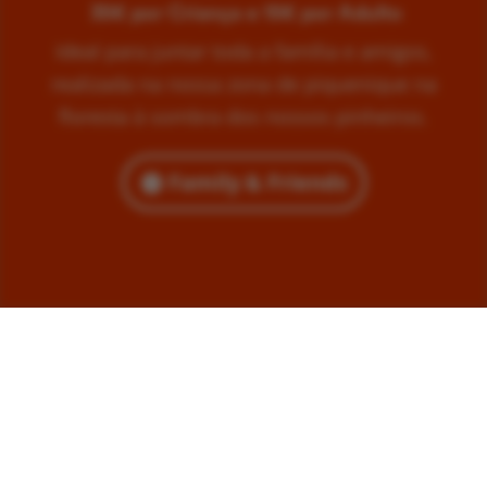
35€ por Criança e 15€ por Adulto
Ideal para juntar toda a família e amigos,
realizada na nossa zona de piquenique na
floresta à sombra dos nossos pinheiros.
Family & Friends