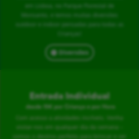
em Lisboa, no Parque Florestal de
Monsanto, e temos muitas diversões
outdoor e indoor pensadas para todas as
Crianças!
Diversões
Entrada Individual
desde 15€ por Criança e por Hora
Com acesso a atividades incríveis. Venha
visitar-nos em qualquer dia da semana –
somos o destino perfeito para brincar e ser