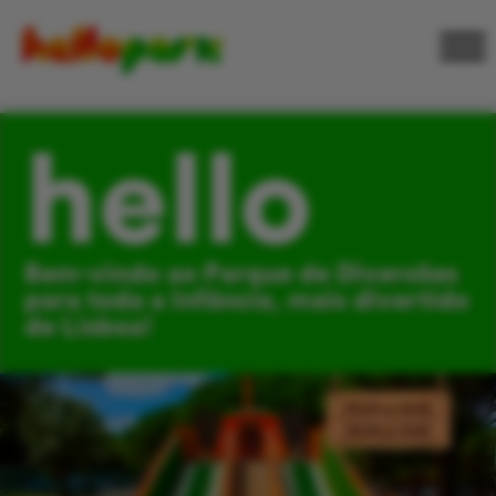
hello
Bem-vindo ao Parque de Diversões
para toda a Infância, mais divertido
de Lisboa!