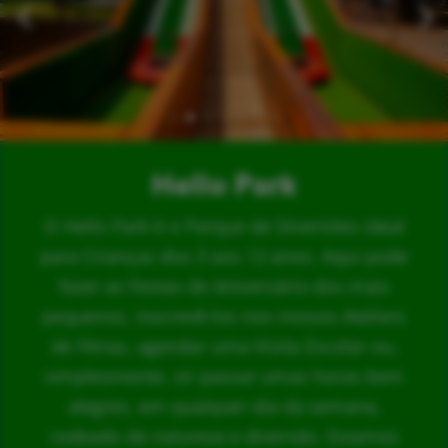
Hello Park
O Hello Park é o Parque de Diversões ideal
para Crianças dos 3 aos 12 anos. Aqui pode
fazer as Festas de Aniversário dos mais
pequenos, inscrevê-los nos nossos Ateliers
de Férias, agendar uma Visita Escolar ou,
simplesmente, vir passar umas horas bem
alegres, em qualquer dia da semana,
rodeado de natureza e diversão. Estamos