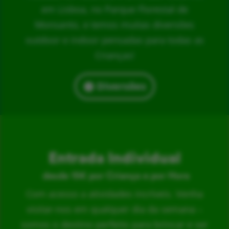
em Lisboa, no Parque Florestal de
Monsanto, e temos muitas diversões
outdoor e indoor pensadas para todas as
Crianças!
Diversões
Entrada Individual
desde 15€ por Criança e por Hora
Com acesso a atividades incríveis. Venha
visitar-nos em qualquer dia da semana –
somos o destino perfeito para brincar e ser