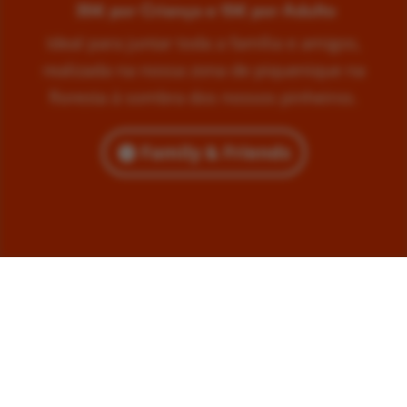
35€ por Criança e 15€ por Adulto
Ideal para juntar toda a família e amigos,
realizada na nossa zona de piquenique na
floresta à sombra dos nossos pinheiros.
Family & Friends