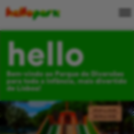
hello
Bem-vindo ao Parque de Diversões
para toda a Infância, mais divertido
de Lisboa!