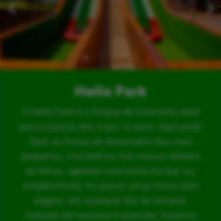
Hello Park
O Hello Park é o Parque de Diversões ideal
para Crianças dos 3 aos 12 anos. Aqui pode
fazer as Festas de Aniversário dos mais
pequenos, inscrevê-los nos nossos Ateliers
de Férias, agendar uma Visita Escolar ou,
simplesmente, vir passar umas horas bem
alegres, em qualquer dia da semana,
rodeado de natureza e diversão. Estamos