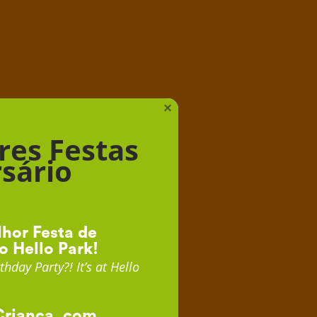
iança
×
res Festas
sário
hor Festa de
o Hello Park!
thday Party?! It’s at Hello
Criança, com