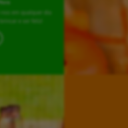
Hora
r-nos em qualquer dia
incar e ser feliz!