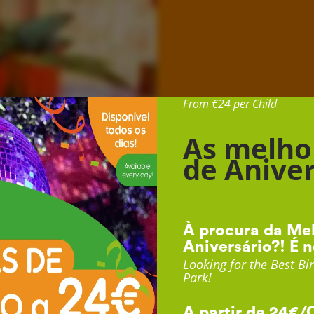
Desde 24€ por Cr
From €24 per Child
As melho
de Aniver
À procura da Mel
Aniversário?! É n
Looking for the Best Bir
Park!
A partir de 24€/