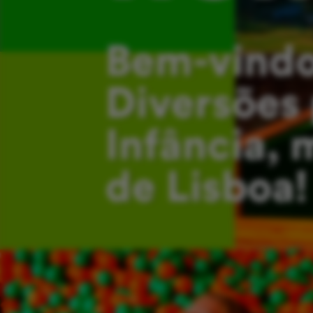
Bem-vindo
Diversões 
Infância, 
de Lisboa!