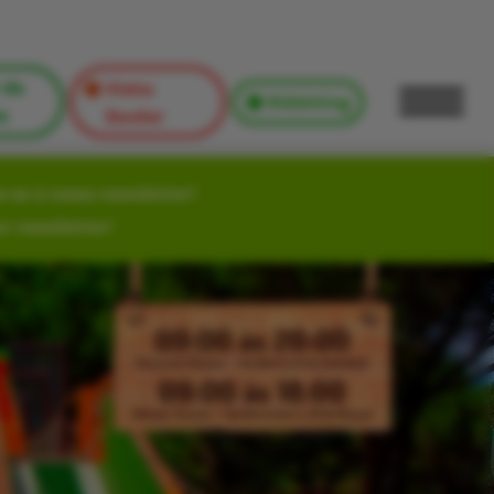
 de
Visita
Kidsitting
s
Escolar
-se à nossa newsletter!
ur newsletter!