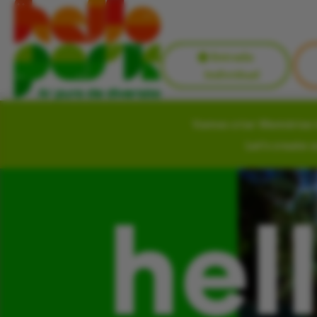
Entrada
Individual
Vamos criar Memórias i
Let’s create 
hel