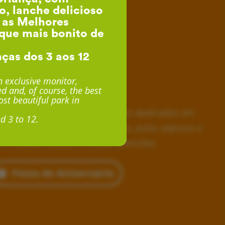
o, lanche delicioso
, as Melhores
que mais bonito de
nças dos 3 aos 12
esta de Aniversário
 exclusive monitor,
d and, of course, the best
desde 24€ por Criança
st beautiful park in
horas inesquecíveis, monitores dedicados em
d 3 to 12.
siva, lanche delicioso com fruta, pizza, pipocas e
 e, ainda, acesso a muitas diversões.
Festa de Aniversário