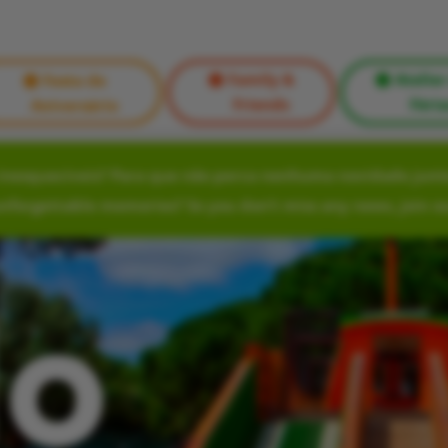
Family &
Atelier
Festa de
Friends
Féria
Aniversário
nesquecíveis? Para que não perca nenhuma novidade junte
unforgettable memories? So you don’t miss any news, join o
lo