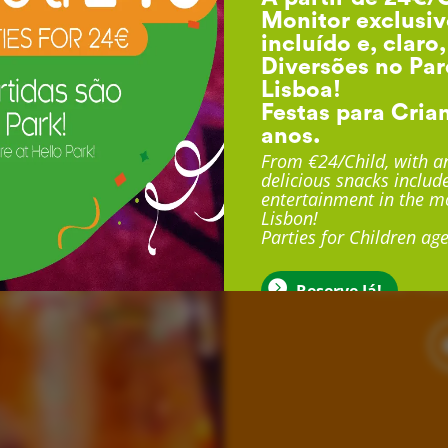
Monitor exclusiv
incluído e, claro
Diversões no Par
Lisboa!
Festas para Cria
anos.
F
From €24/Child, with an
delicious snacks include
entertainment in the mo
Lisbon!
Com duração até 3 
Parties for Children age
exclusivo, sala exclu
muito mais
Reserve Já!