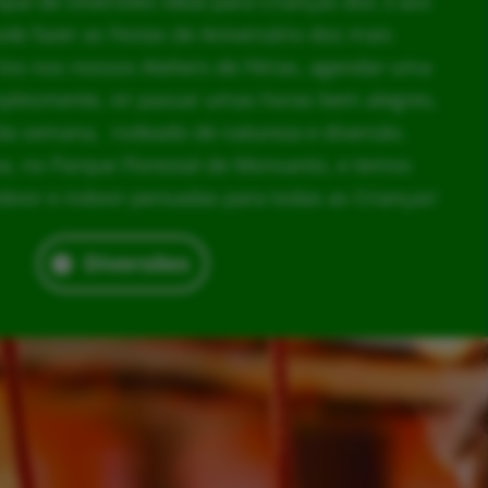
rque de Diversões ideal para Crianças dos 3 aos
ode fazer as Festas de Aniversário dos mais
los nos nossos Ateliers de Férias, agendar uma
implesmente, vir passar umas horas bem alegres,
da semana, rodeado de natureza e diversão.
, no Parque Florestal de Monsanto, e temos
door e indoor pensadas para todas as Crianças!
Diversões