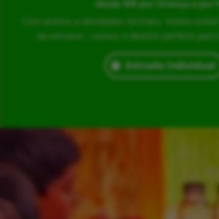
desde 15€ por Criança e por 
Com acesso a atividades incríveis. Venha visita
da semana – somos o destino perfeito para br
Entrada Individual