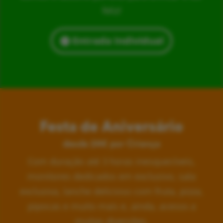
feliz!
Entrada Individual
Festa de Aniversário
desde 24€ por Criança
Com duração até 3 horas inesquecíveis,
monitores dedicados em exclusivo, sala
exclusiva, lanche delicioso com fruta, pizza,
pipocas e muito mais e, ainda, acesso a
muitas diversões.