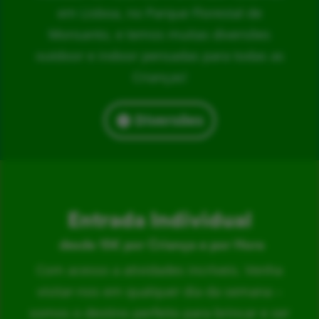
em Lisboa, no Parque Florestal de
Monsanto, e temos muitas diversões
outdoor e indoor pensadas para todas as
Crianças!
Diversões
Entrada Individual
desde 15€ por Criança e por Hora
Com acesso a atividades incríveis. Venha
visitar-nos em qualquer dia da semana –
somos o destino perfeito para brincar e ser