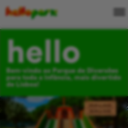
hello
Bem-vindo ao Parque de Diversões
para toda a Infância, mais divertido
de Lisboa!