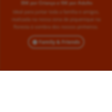
35€ por Criança e 15€ por Adulto
Ideal para juntar toda a família e amigos,
realizada na nossa zona de piquenique na
floresta à sombra dos nossos pinheiros.
Family & Friends