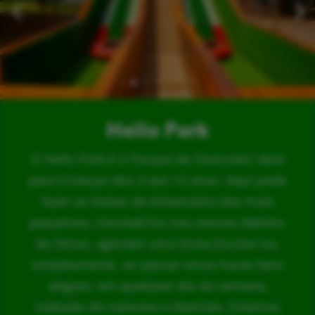
Hello Park
O Hello Park é o Parque de Diversões ideal
para Crianças dos 3 aos 12 anos. Aqui pode
fazer as Festas de Aniversário dos mais
pequenos, inscrevê-los nos nossos Ateliers
de Férias, agendar uma Visita Escolar ou,
simplesmente, vir passar umas horas bem
alegres, em qualquer dia da semana,
rodeado de natureza e diversão. Estamos