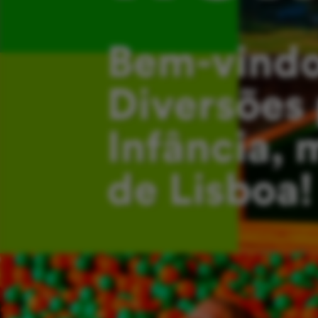
Bem-vindo
Diversões 
Infância, 
de Lisboa!