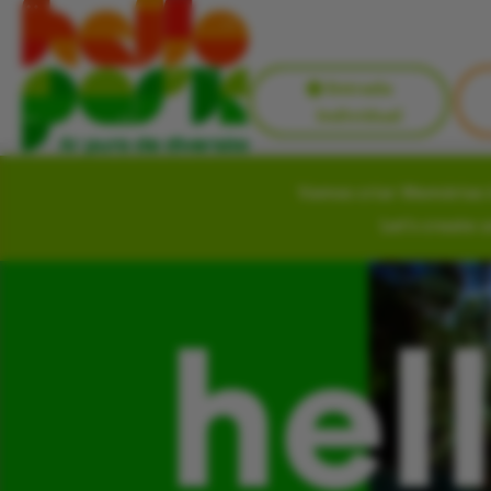
Entrada
Individual
Vamos criar Memórias i
Let’s create 
hel