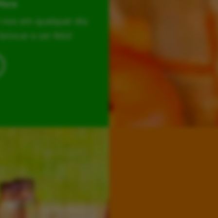
Hora
r-nos em qualquer dia
incar e ser feliz!