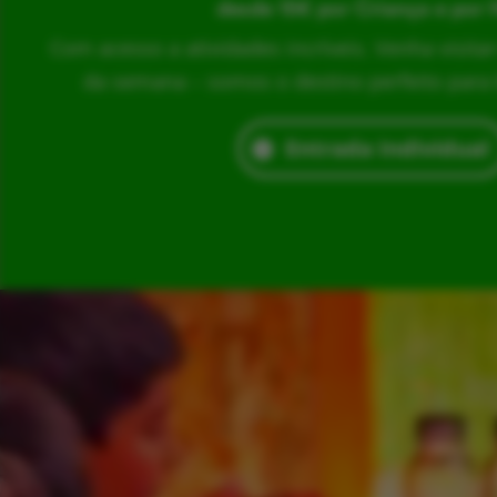
desde 15€ por Criança e por 
Com acesso a atividades incríveis. Venha visita
da semana – somos o destino perfeito para br
Entrada Individual