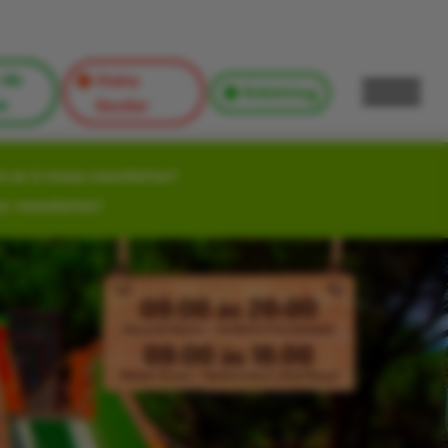
 de
Visita
Kidsitting
s
Escolar
-se à nossa newsletter!
ur newsletter!