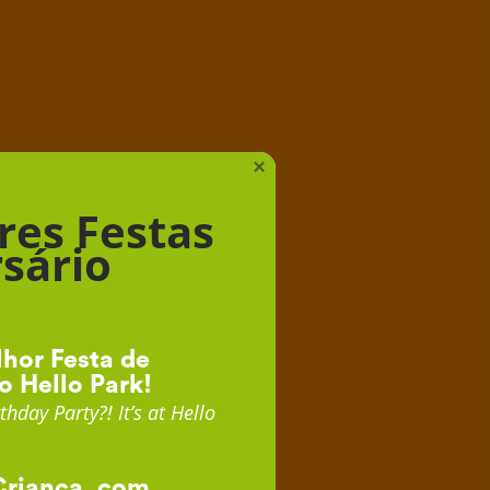
iança
×
res Festas
sário
hor Festa de
o Hello Park!
thday Party?! It’s at Hello
Criança, com