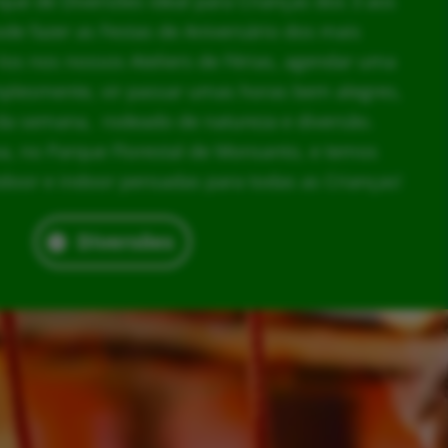
rque de Diversões ideal para Crianças dos 3 aos
ode fazer as Festas de Aniversário dos mais
los nos nossos Ateliers de Férias, agendar uma
implesmente, vir passar umas horas bem alegres,
da semana, rodeado de natureza e diversão.
, no Parque Florestal de Monsanto, e temos
door e indoor pensadas para todas as Crianças!
Diversões