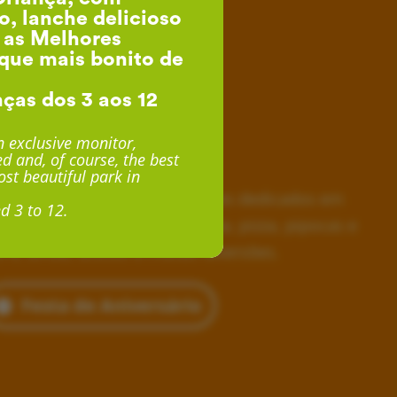
o, lanche delicioso
, as Melhores
que mais bonito de
nças dos 3 aos 12
esta de Aniversário
 exclusive monitor,
d and, of course, the best
desde 24€ por Criança
st beautiful park in
horas inesquecíveis, monitores dedicados em
d 3 to 12.
siva, lanche delicioso com fruta, pizza, pipocas e
 e, ainda, acesso a muitas diversões.
Festa de Aniversário