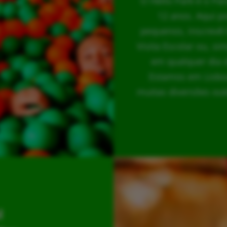
O Hello Park é o Pa
12 anos. Aqui p
pequenos, inscrevê-
Visita Escolar ou, s
em qualquer dia 
Estamos em Lisboa
muitas diversões out
l