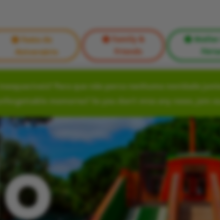
Family &
Atelier
Festa de
Friends
Féria
Aniversário
nesquecíveis? Para que não perca nenhuma novidade junte
unforgettable memories? So you don’t miss any news, join o
lo