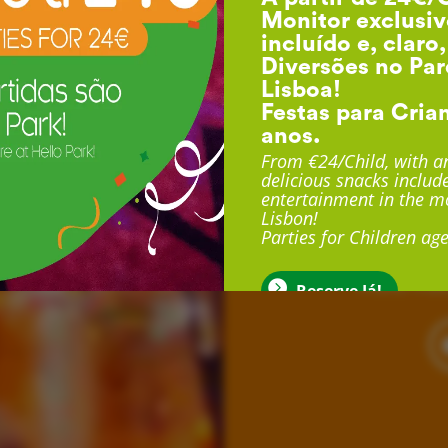
Monitor exclusiv
incluído e, claro
Diversões no Par
Lisboa!
Festas para Cria
anos.
F
From €24/Child, with an
delicious snacks include
entertainment in the mo
Lisbon!
Com duração até 3 
Parties for Children age
exclusivo, sala exclu
muito mais
Reserve Já!