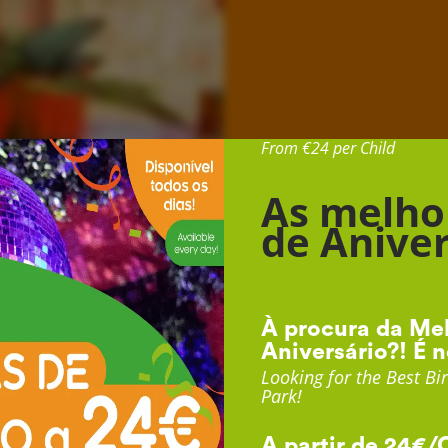
Desde 24€ por Cr
From €24 per Child
As melho
de Aniver
À procura da Mel
Aniversário?! É n
Looking for the Best Bir
Park!
A partir de 24€/