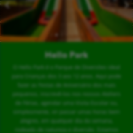
Hello Park
O Hello Park é o Parque de Diversões ideal
para Crianças dos 3 aos 12 anos. Aqui pode
fazer as Festas de Aniversário dos mais
pequenos, inscrevê-los nos nossos Ateliers
de Férias, agendar uma Visita Escolar ou,
simplesmente, vir passar umas horas bem
alegres, em qualquer dia da semana,
rodeado de natureza e diversão. Estamos