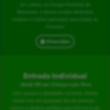
em Lisboa, no Parque Florestal de
Monsanto, e temos muitas diversões
outdoor e indoor pensadas para todas as
Crianças!
Diversões
Entrada Individual
desde 15€ por Criança e por Hora
Com acesso a atividades incríveis. Venha
visitar-nos em qualquer dia da semana –
somos o destino perfeito para brincar e ser