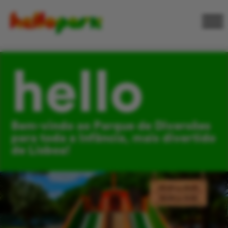
hello
Bem-vindo ao Parque de Diversões
para toda a Infância, mais divertido
de Lisboa!