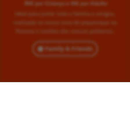
35€ por Criança e 15€ por Adulto
Ideal para juntar toda a família e amigos,
realizada na nossa zona de piquenique na
floresta à sombra dos nossos pinheiros.
Family & Friends