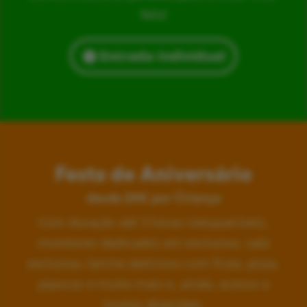
feliz!
Entrada Individual
Festa de Aniversário
desde 24€ por Criança
Com duração até 3 horas inesquecíveis,
monitores dedicados em exclusivo, sala
exclusiva, lanche delicioso com fruta, pizza,
pipocas e muito mais e, ainda, acesso a
muitas diversões.