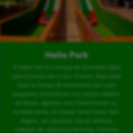
Hello Park
O Hello Park é o Parque de Diversões ideal
para Crianças dos 3 aos 12 anos. Aqui pode
fazer as Festas de Aniversário dos mais
pequenos, inscrevê-los nos nossos Ateliers
de Férias, agendar uma Visita Escolar ou,
simplesmente, vir passar umas horas bem
alegres, em qualquer dia da semana,
rodeado de natureza e diversão. Estamos