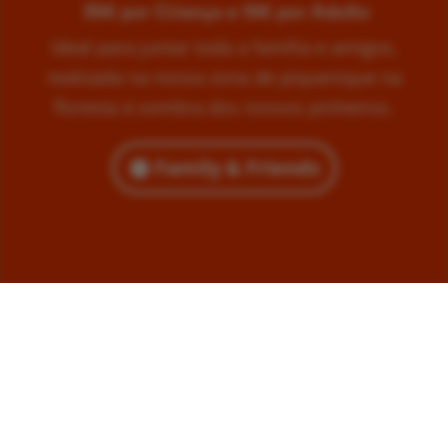
35€ por Criança e 15€ por Adulto
Ideal para juntar toda a família e amigos,
realizada na nossa zona de piquenique na
floresta à sombra dos nossos pinheiros.
Family & Friends