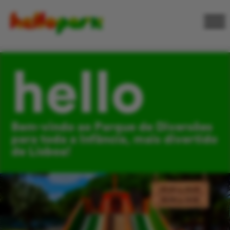
hello
Bem-vindo ao Parque de Diversões
para toda a Infância, mais divertido
de Lisboa!