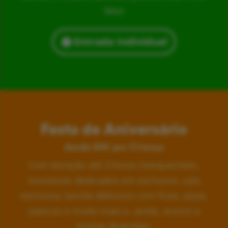
feliz!
Entrada Individual
Festa de Aniversário
desde 24€ por Criança
Com duração até 3 horas inesquecíveis,
monitores dedicados em exclusivo, sala
exclusiva, lanche delicioso com fruta, pizza,
pipocas e muito mais e, ainda, acesso a
muitas diversões.