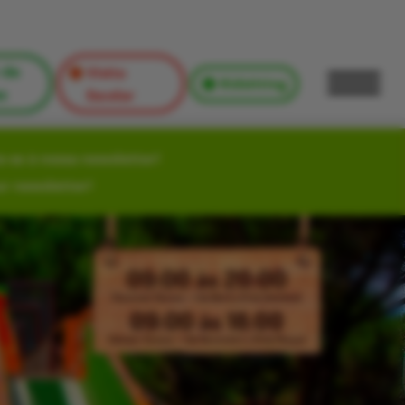
 de
Visita
Kidsitting
s
Escolar
-se à nossa newsletter!
ur newsletter!