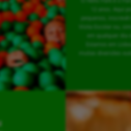
O Hello Park é o Pa
12 anos. Aqui p
pequenos, inscrevê-
Visita Escolar ou, s
em qualquer dia 
Estamos em Lisboa
muitas diversões out
l