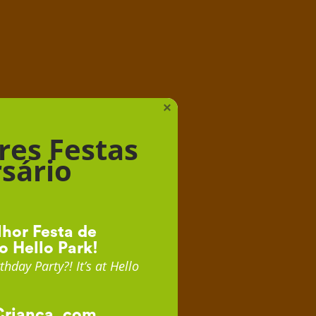
iança
×
res Festas
sário
hor Festa de
o Hello Park!
thday Party?! It’s at Hello
Criança, com