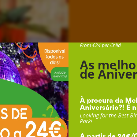
Desde 24€ por Cr
From €24 per Child
As melho
de Aniver
À procura da Mel
Aniversário?! É n
Looking for the Best Bir
Park!
A partir de 24€/