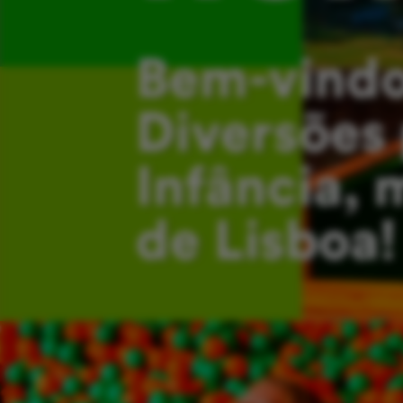
Bem-vindo
Diversões 
Infância, 
de Lisboa!