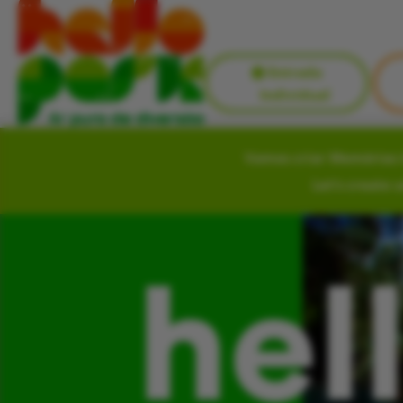
Entrada
Individual
Vamos criar Memórias i
Let’s create 
hel