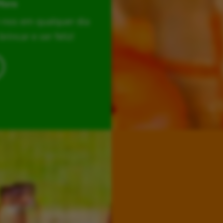
Hora
r-nos em qualquer dia
incar e ser feliz!