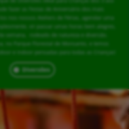
rque de Diversões ideal para Crianças dos 3 aos
ode fazer as Festas de Aniversário dos mais
los nos nossos Ateliers de Férias, agendar uma
implesmente, vir passar umas horas bem alegres,
da semana, rodeado de natureza e diversão.
, no Parque Florestal de Monsanto, e temos
door e indoor pensadas para todas as Crianças!
Diversões