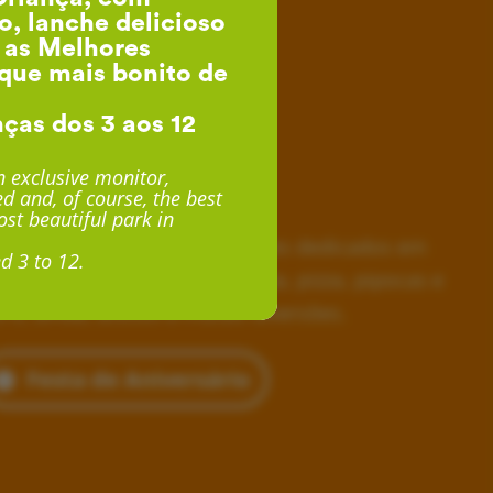
o, lanche delicioso
, as Melhores
que mais bonito de
nças dos 3 aos 12
esta de Aniversário
 exclusive monitor,
d and, of course, the best
desde 24€ por Criança
st beautiful park in
horas inesquecíveis, monitores dedicados em
d 3 to 12.
siva, lanche delicioso com fruta, pizza, pipocas e
 e, ainda, acesso a muitas diversões.
Festa de Aniversário