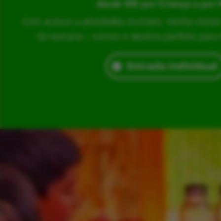
desde 15€ por Criança e por 
Com acesso a atividades incríveis. Venha visita
da semana – somos o destino perfeito para br
Entrada Individual