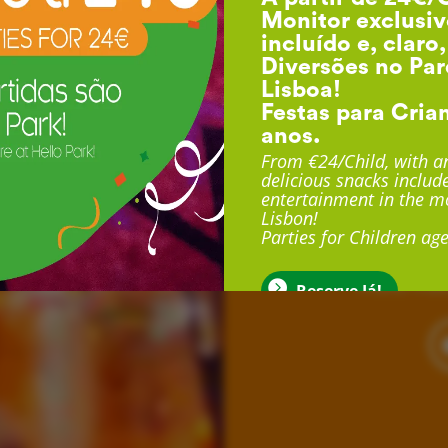
Monitor exclusiv
incluído e, claro
Diversões no Par
Lisboa!
Festas para Cria
anos.
F
From €24/Child, with an
delicious snacks include
entertainment in the mo
Lisbon!
Com duração até 3 
Parties for Children age
exclusivo, sala exclu
muito mais
Reserve Já!