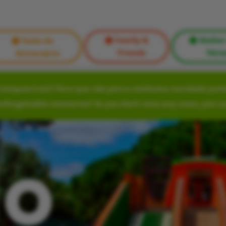
Family &
Atelier
Festa de
Friends
Féria
Aniversário
nesquecíveis? Para que não perca nenhuma novidade junte
unforgettable memories? So you don’t miss any news, join o
lo