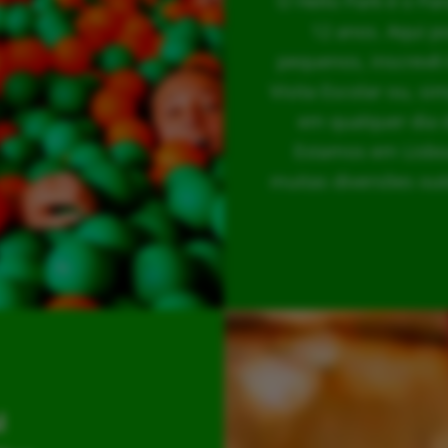
O Hello Park é o Pa
12 anos. Aqui p
pequenos, inscrevê-
Visita Escolar ou, s
em qualquer dia 
Estamos em Lisboa
muitas diversões out
l