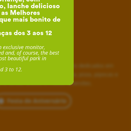
o, lanche delicioso
, as Melhores
que mais bonito de
nças dos 3 aos 12
esta de Aniversário
 exclusive monitor,
d and, of course, the best
desde 24€ por Criança
st beautiful park in
horas inesquecíveis, monitores dedicados em
d 3 to 12.
siva, lanche delicioso com fruta, pizza, pipocas e
 e, ainda, acesso a muitas diversões.
Festa de Aniversário