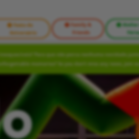
Family &
Atelier
Festa de
Friends
Féria
Aniversário
nesquecíveis? Para que não perca nenhuma novidade junte
unforgettable memories? So you don’t miss any news, join o
lo