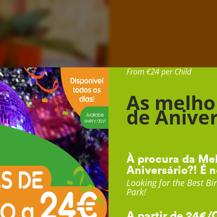
Desde 24€ por Cr
From €24 per Child
As melho
de Aniver
À procura da Mel
Aniversário?! É n
Looking for the Best Bir
Park!
A partir de 24€/