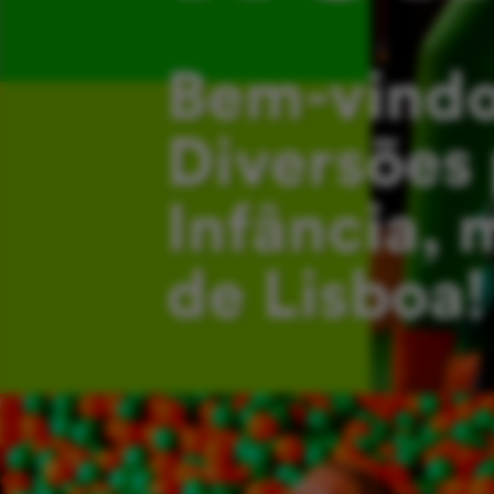
Bem-vindo
Diversões 
Infância, 
de Lisboa!