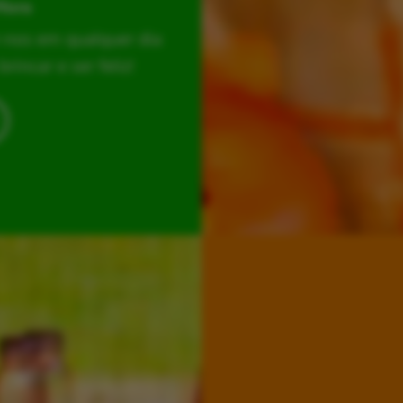
Hora
r-nos em qualquer dia
incar e ser feliz!