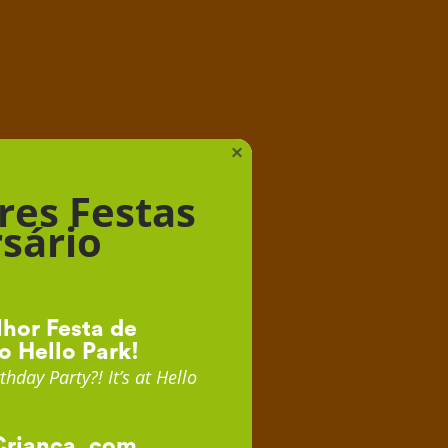
iança
×
res Festas
sário
hor Festa de
o Hello Park!
thday Party?! It’s at Hello
Criança, com