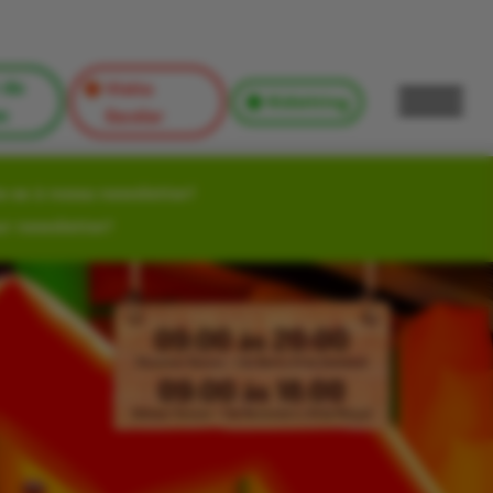
 de
Visita
Kidsitting
s
Escolar
-se à nossa newsletter!
ur newsletter!