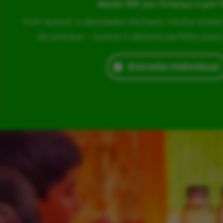
desde 15€ por Criança e por 
Com acesso a atividades incríveis. Venha visita
da semana – somos o destino perfeito para br
Entrada Individual