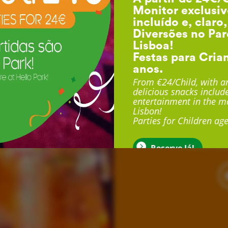
Monitor exclusiv
incluído e, claro
Diversões no Par
Lisboa!
Festas para Cria
anos.
F
From €24/Child, with an
delicious snacks include
entertainment in the mo
Lisbon!
Com duração até 3 
Parties for Children age
exclusivo, sala exclu
muito mais
Reserve Já!