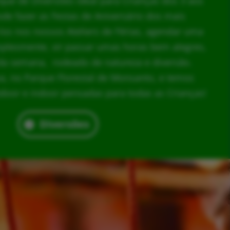
rque de Diversões ideal para Crianças dos 3 aos
ode fazer as Festas de Aniversário dos mais
los nos nossos Ateliers de Férias, agendar uma
implesmente, vir passar umas horas bem alegres,
da semana, rodeado de natureza e diversão.
, no Parque Florestal de Monsanto, e temos
door e indoor pensadas para todas as Crianças!
Diversões