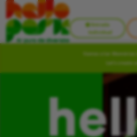
Entrada
Individual
Vamos criar Memórias i
Let’s create 
hel