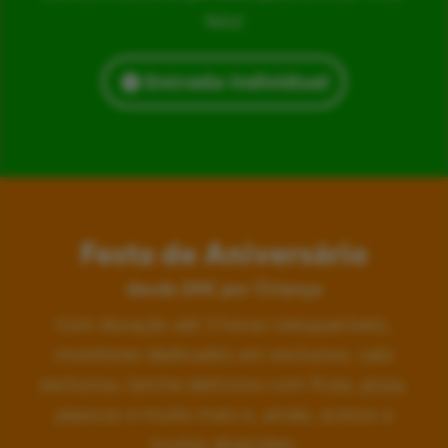
feliz!
Entrada Individual
Festa de Aniversário
desde 24€ por Criança
Com duração até 3 horas inesquecíveis,
monitores dedicados em exclusivo, sala
exclusiva, lanche delicioso com fruta, pizza,
pipocas e muito mais e, ainda, acesso a
muitas diversões.