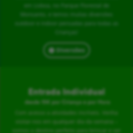
em Lisboa, no Parque Florestal de
Monsanto, e temos muitas diversões
outdoor e indoor pensadas para todas as
Crianças!
Diversões
Entrada Individual
desde 15€ por Criança e por Hora
Com acesso a atividades incríveis. Venha
visitar-nos em qualquer dia da semana –
somos o destino perfeito para brincar e ser