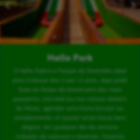
Hello Park
O Hello Park é o Parque de Diversões ideal
para Crianças dos 3 aos 12 anos. Aqui pode
fazer as Festas de Aniversário dos mais
pequenos, inscrevê-los nos nossos Ateliers
de Férias, agendar uma Visita Escolar ou,
simplesmente, vir passar umas horas bem
alegres, em qualquer dia da semana,
rodeado de natureza e diversão. Estamos