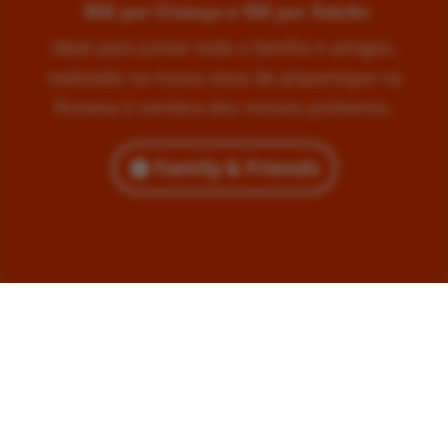
35€ por Criança e 15€ por Adulto
Ideal para juntar toda a família e amigos,
realizada na nossa zona de piquenique na
floresta à sombra dos nossos pinheiros.
Family & Friends