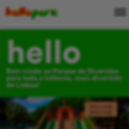
hello
Bem-vindo ao Parque de Diversões
para toda a Infância, mais divertido
de Lisboa!