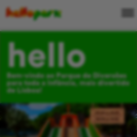
hello
Bem-vindo ao Parque de Diversões
para toda a Infância, mais divertido
de Lisboa!