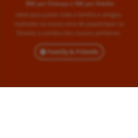
35€ por Criança e 15€ por Adulto
Ideal para juntar toda a família e amigos,
realizada na nossa zona de piquenique na
floresta à sombra dos nossos pinheiros.
Family & Friends