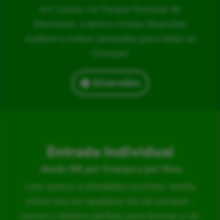
em Lisboa, no Parque Florestal de
Monsanto, e temos muitas diversões
outdoor e indoor pensadas para todas as
Crianças!
Diversões
Entrada Individual
desde 15€ por Criança e por Hora
Com acesso a atividades incríveis. Venha
visitar-nos em qualquer dia da semana –
somos o destino perfeito para brincar e ser