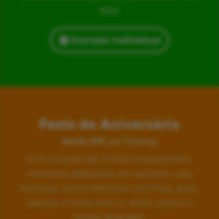
feliz!
Entrada Individual
Festa de Aniversário
desde 24€ por Criança
Com duração até 3 horas inesquecíveis,
monitores dedicados em exclusivo, sala
exclusiva, lanche delicioso com fruta, pizza,
pipocas e muito mais e, ainda, acesso a
muitas diversões.