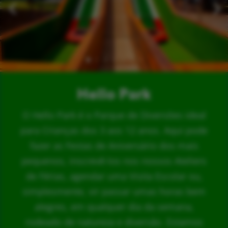
Hello Park
O Hello Park é o Parque de Diversões ideal
para Crianças dos 3 aos 12 anos. Aqui pode
fazer as Festas de Aniversário dos mais
pequenos, inscrevê-los nos nossos Ateliers
de Férias, agendar uma Visita Escolar ou,
simplesmente, vir passar umas horas bem
alegres, em qualquer dia da semana,
rodeado de natureza e diversão. Estamos