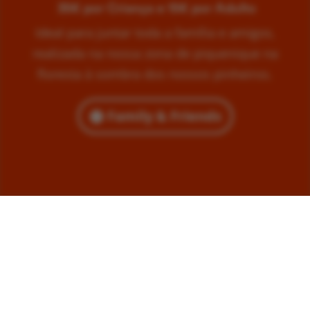
35€ por Criança e 15€ por Adulto
Ideal para juntar toda a família e amigos,
realizada na nossa zona de piquenique na
floresta à sombra dos nossos pinheiros.
Family & Friends