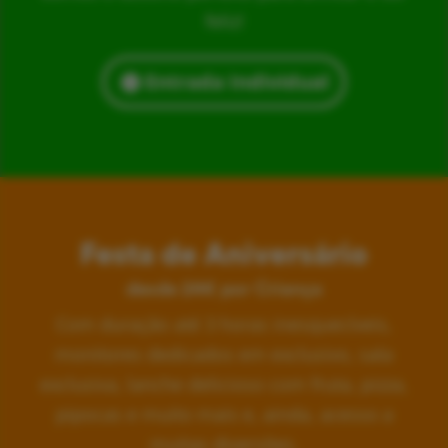
feliz!
Entrada Individual
Festa de Aniversário
desde 24€ por Criança
Com duração até 3 horas inesquecíveis,
monitores dedicados em exclusivo, sala
exclusiva, lanche delicioso com fruta, pizza,
pipocas e muito mais e, ainda, acesso a
muitas diversões.