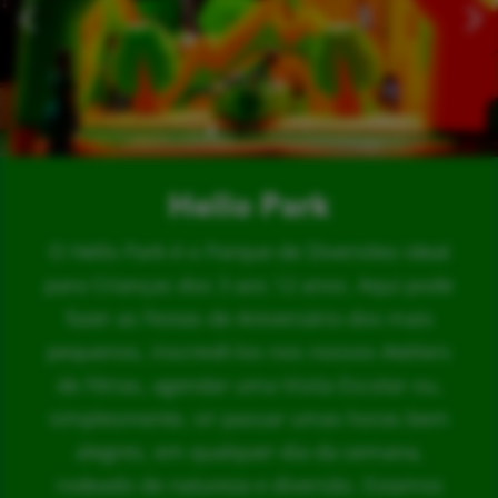
Hello Park
O Hello Park é o Parque de Diversões ideal
para Crianças dos 3 aos 12 anos. Aqui pode
fazer as Festas de Aniversário dos mais
pequenos, inscrevê-los nos nossos Ateliers
de Férias, agendar uma Visita Escolar ou,
simplesmente, vir passar umas horas bem
alegres, em qualquer dia da semana,
rodeado de natureza e diversão. Estamos