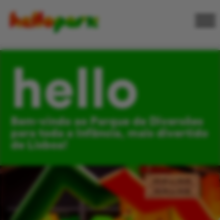
hello
Bem-vindo ao Parque de Diversões
para toda a Infância, mais divertido
de Lisboa!