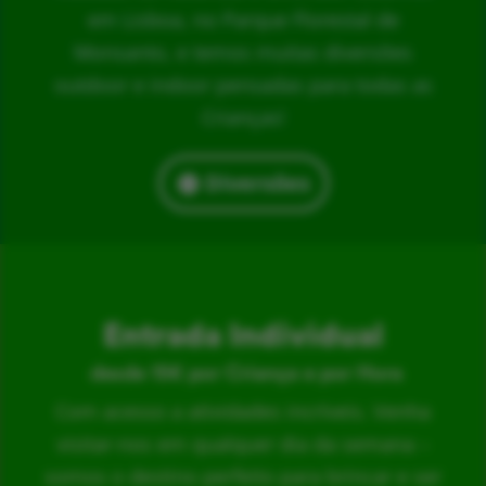
em Lisboa, no Parque Florestal de
Monsanto, e temos muitas diversões
outdoor e indoor pensadas para todas as
Crianças!
Diversões
Entrada Individual
desde 15€ por Criança e por Hora
Com acesso a atividades incríveis. Venha
visitar-nos em qualquer dia da semana –
somos o destino perfeito para brincar e ser