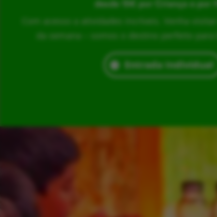
desde 15€ por Criança e por 
Com acesso a atividades incríveis. Venha visita
da semana – somos o destino perfeito para br
Entrada Individual