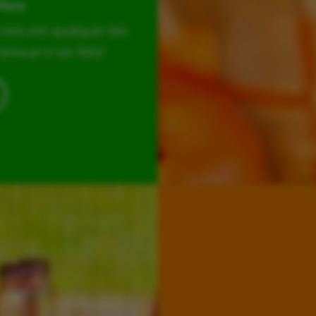
Hora
r-nos em qualquer dia
incar e ser feliz!