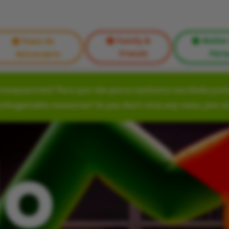
Family &
Atelier
Festa de
Friends
Féria
Aniversário
nesquecíveis? Para que não perca nenhuma novidade junte
unforgettable memories? So you don’t miss any news, join o
lo