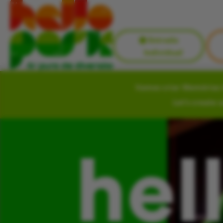
Entrada
Individual
Vamos criar Memórias i
Let’s create 
hel