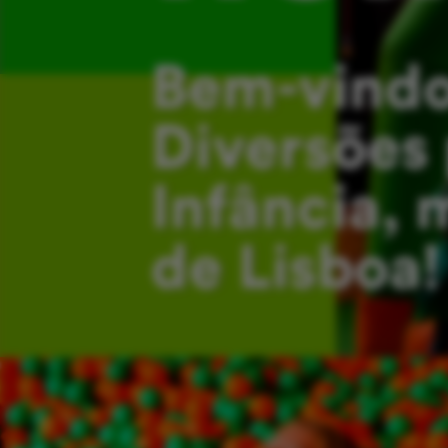
Bem-vindo
Diversões 
Infância, 
de Lisboa!