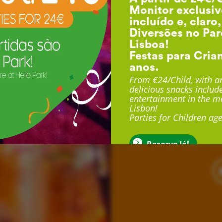
Monitor exclusiv
incluído e, claro
Diversões no Par
Lisboa!
Festas para Cria
anos.
F
From €24/Child, with an
delicious snacks include
entertainment in the mo
Lisbon!
Com duração até 3 
Parties for Children age
exclusivo, sala exclu
muito mais
Reserve Já!