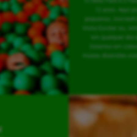
O Hello Park é o Pa
12 anos. Aqui p
pequenos, inscrevê-
Visita Escolar ou, s
em qualquer dia 
Estamos em Lisboa
muitas diversões out
l