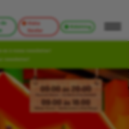
 de
Visita
Kidsitting
s
Escolar
-se à nossa newsletter!
ur newsletter!