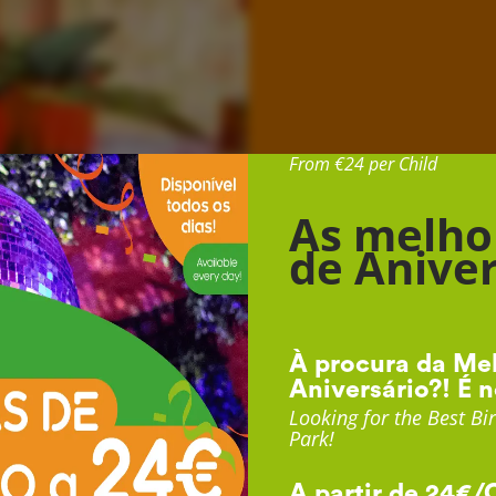
Desde 24€ por Cr
From €24 per Child
As melho
de Aniver
À procura da Mel
Aniversário?! É n
Looking for the Best Bir
Park!
A partir de 24€/