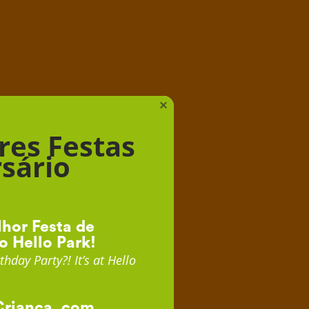
iança
×
res Festas
sário
hor Festa de
o Hello Park!
thday Party?! It’s at Hello
Criança, com