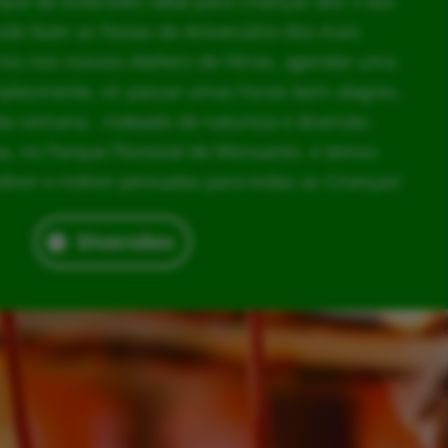
rque de Diversões ideal para Crianças dos 3 aos
ode fazer as Festas de Aniversário dos mais
los nos nossos Ateliers de Férias, agendar uma
implesmente, vir passar umas horas bem alegres,
da semana, rodeado de natureza e diversão.
, no Parque Florestal de Monsanto, e temos
door e indoor pensadas para todas as Crianças!
Diversões