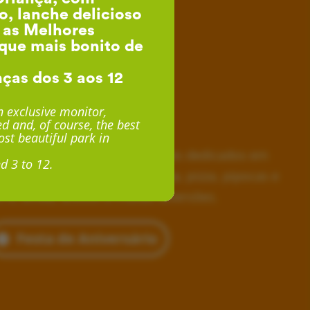
o, lanche delicioso
, as Melhores
que mais bonito de
nças dos 3 aos 12
esta de Aniversário
 exclusive monitor,
d and, of course, the best
desde 24€ por Criança
st beautiful park in
horas inesquecíveis, monitores dedicados em
d 3 to 12.
siva, lanche delicioso com fruta, pizza, pipocas e
 e, ainda, acesso a muitas diversões.
Festa de Aniversário