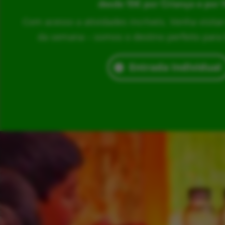
desde 15€ por Criança e por 
Com acesso a atividades incríveis. Venha visita
da semana – somos o destino perfeito para br
Entrada Individual