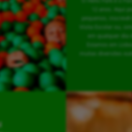
O Hello Park é o Pa
12 anos. Aqui p
pequenos, inscrevê-
Visita Escolar ou, s
em qualquer dia 
Estamos em Lisboa
muitas diversões out
l