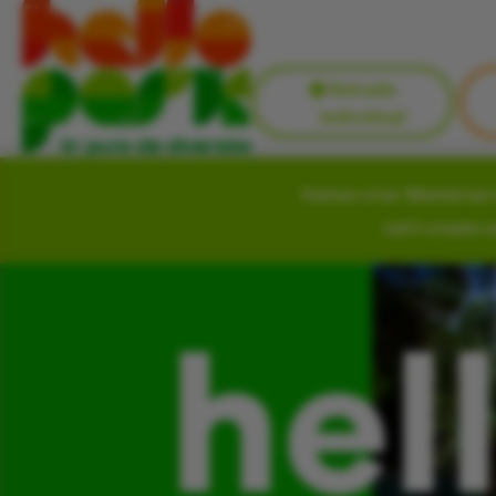
Entrada
Individual
Vamos criar Memórias i
Let’s create 
hel