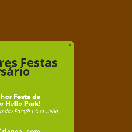
iança
×
res Festas
sário
hor Festa de
o Hello Park!
thday Party?! It’s at Hello
Criança, com