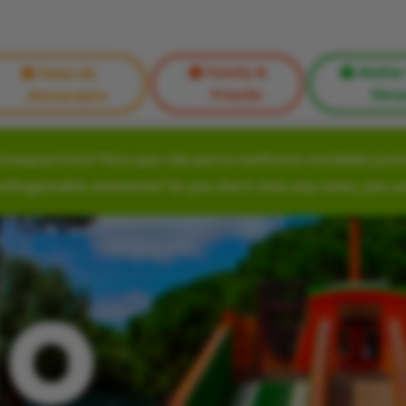
Family &
Atelier
Festa de
Friends
Féria
Aniversário
nesquecíveis? Para que não perca nenhuma novidade junte
unforgettable memories? So you don’t miss any news, join o
lo