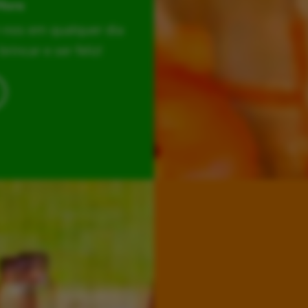
Hora
r-nos em qualquer dia
incar e ser feliz!