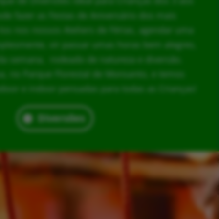
rque de Diversões ideal para Crianças dos 3 aos
ode fazer as Festas de Aniversário dos mais
los nos nossos Ateliers de Férias, agendar uma
implesmente, vir passar umas horas bem alegres,
da semana, rodeado de natureza e diversão.
, no Parque Florestal de Monsanto, e temos
door e indoor pensadas para todas as Crianças!
Diversões