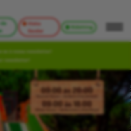
 de
Visita
Kidsitting
s
Escolar
-se à nossa newsletter!
ur newsletter!