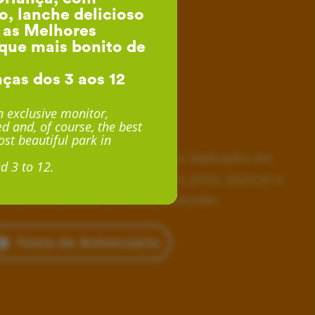
o, lanche delicioso
, as Melhores
que mais bonito de
nças dos 3 aos 12
esta de Aniversário
 exclusive monitor,
d and, of course, the best
desde 24€ por Criança
st beautiful park in
horas inesquecíveis, monitores dedicados em
d 3 to 12.
siva, lanche delicioso com fruta, pizza, pipocas e
 e, ainda, acesso a muitas diversões.
Festa de Aniversário