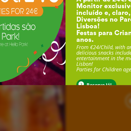
Monitor exclusiv
incluído e, claro
Diversões no Par
Lisboa!
Festas para Cria
anos.
F
From €24/Child, with an
delicious snacks include
entertainment in the mo
Lisbon!
Com duração até 3 
Parties for Children age
exclusivo, sala exclu
muito mais
Reserve Já!