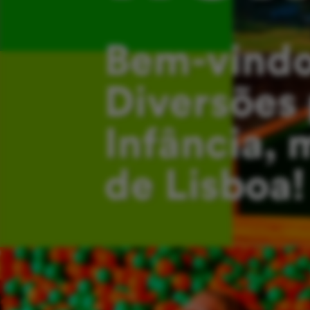
Bem-vindo
Diversões 
Infância, 
de Lisboa!