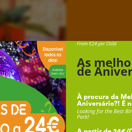
Desde 24€ por Cr
From €24 per Child
As melho
de Aniver
À procura da Mel
Aniversário?! É n
Looking for the Best Bir
Park!
A partir de 24€/