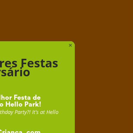
iança
×
res Festas
sário
hor Festa de
o Hello Park!
thday Party?! It’s at Hello
Criança, com