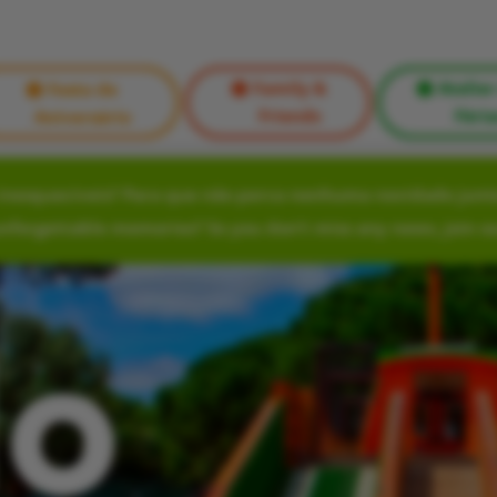
Family &
Atelier
Festa de
Friends
Féria
Aniversário
nesquecíveis? Para que não perca nenhuma novidade junte
unforgettable memories? So you don’t miss any news, join o
lo