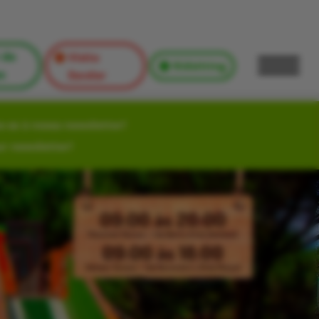
 de
Visita
Kidsitting
s
Escolar
-se à nossa newsletter!
ur newsletter!