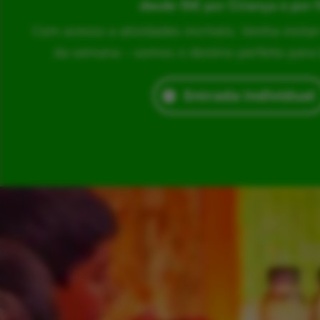
desde 15€ por Criança e por 
Com acesso a atividades incríveis. Venha visita
da semana – somos o destino perfeito para br
Entrada Individual