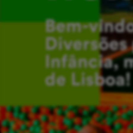
Bem-vindo
Diversões 
Infância, 
de Lisboa!