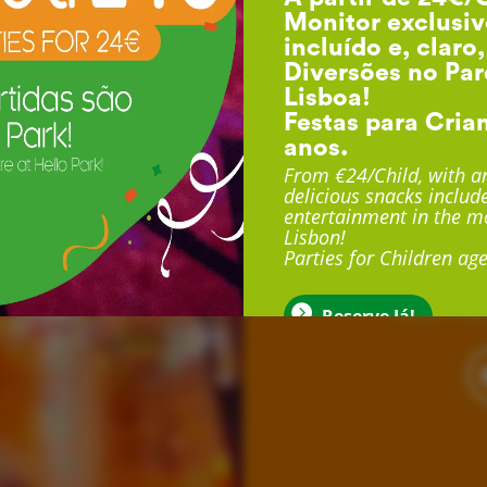
Monitor exclusiv
incluído e, claro
Diversões no Par
Lisboa!
Festas para Cria
anos.
F
From €24/Child, with an
delicious snacks include
entertainment in the mo
Lisbon!
Com duração até 3 
Parties for Children age
exclusivo, sala exclu
muito mais
Reserve Já!