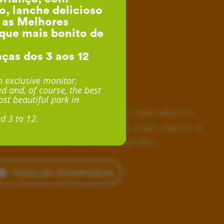
o, lanche delicioso
, as Melhores
que mais bonito de
nças dos 3 aos 12
esta de Aniversário
 exclusive monitor,
d and, of course, the best
desde 24€ por Criança
st beautiful park in
horas inesquecíveis, monitores dedicados em
d 3 to 12.
siva, lanche delicioso com fruta, pizza, pipocas e
 e, ainda, acesso a muitas diversões.
Festa de Aniversário