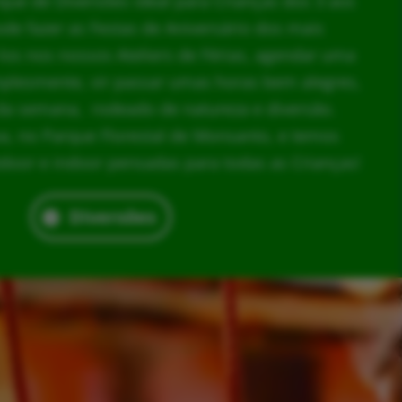
rque de Diversões ideal para Crianças dos 3 aos
ode fazer as Festas de Aniversário dos mais
los nos nossos Ateliers de Férias, agendar uma
implesmente, vir passar umas horas bem alegres,
da semana, rodeado de natureza e diversão.
, no Parque Florestal de Monsanto, e temos
door e indoor pensadas para todas as Crianças!
Diversões