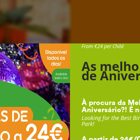
Desde 24€ por Cr
From €24 per Child
As melho
de Aniver
À procura da Mel
Aniversário?! É n
Looking for the Best Bir
Park!
A partir de 24€/