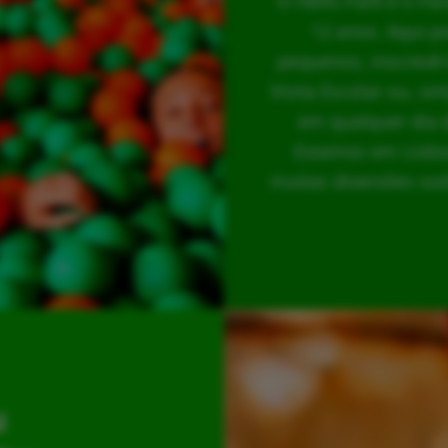
O Hello Park é o Pa
12 anos. Aqui p
pequenos, inscrevê-
Visita Escolar ou, s
em qualquer dia 
Estamos em Lisboa
muitas diversões out
l