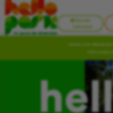
Entrada
Individual
Vamos criar Memórias i
Let’s create 
hel