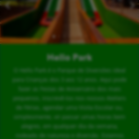
Hello Park
O Hello Park é o Parque de Diversões ideal
para Crianças dos 3 aos 12 anos. Aqui pode
fazer as Festas de Aniversário dos mais
pequenos, inscrevê-los nos nossos Ateliers
de Férias, agendar uma Visita Escolar ou,
simplesmente, vir passar umas horas bem
alegres, em qualquer dia da semana,
rodeado de natureza e diversão. Estamos