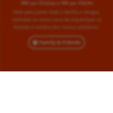
35€ por Criança e 15€ por Adulto
Ideal para juntar toda a família e amigos,
realizada na nossa zona de piquenique na
floresta à sombra dos nossos pinheiros.
Family & Friends