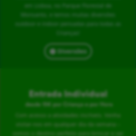
em Lisboa, no Parque Florestal de
Monsanto, e temos muitas diversões
outdoor e indoor pensadas para todas as
Crianças!
Diversões
Entrada Individual
desde 15€ por Criança e por Hora
Com acesso a atividades incríveis. Venha
visitar-nos em qualquer dia da semana –
somos o destino perfeito para brincar e ser