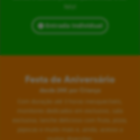
feliz!
Entrada Individual
Festa de Aniversário
desde 24€ por Criança
Com duração até 3 horas inesquecíveis,
monitores dedicados em exclusivo, sala
exclusiva, lanche delicioso com fruta, pizza,
pipocas e muito mais e, ainda, acesso a
muitas diversões.