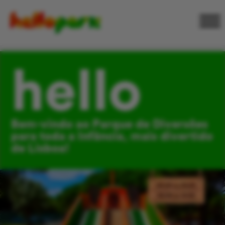
hello
Bem-vindo ao Parque de Diversões
para toda a Infância, mais divertido
de Lisboa!