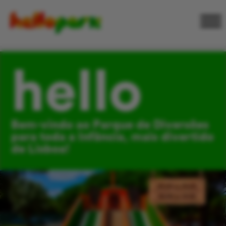
hello
Bem-vindo ao Parque de Diversões
para toda a Infância, mais divertido
de Lisboa!