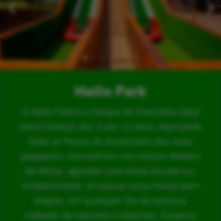
Hello Park
O Hello Park é o Parque de Diversões ideal
para Crianças dos 3 aos 12 anos. Aqui pode
fazer as Festas de Aniversário dos mais
pequenos, inscrevê-los nos nossos Ateliers
de Férias, agendar uma Visita Escolar ou,
simplesmente, vir passar umas horas bem
alegres, em qualquer dia da semana,
rodeado de natureza e diversão. Estamos