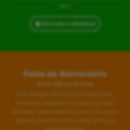
feliz!
Entrada Individual
Festa de Aniversário
desde 24€ por Criança
Com duração até 3 horas inesquecíveis,
monitores dedicados em exclusivo, sala
exclusiva, lanche delicioso com fruta, pizza,
pipocas e muito mais e, ainda, acesso a
muitas diversões.