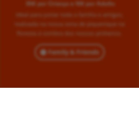
35€ por Criança e 15€ por Adulto
Ideal para juntar toda a família e amigos,
realizada na nossa zona de piquenique na
floresta à sombra dos nossos pinheiros.
Family & Friends