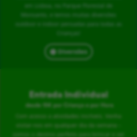
em Lisboa, no Parque Florestal de
Monsanto, e temos muitas diversões
outdoor e indoor pensadas para todas as
Crianças!
Diversões
Entrada Individual
desde 15€ por Criança e por Hora
Com acesso a atividades incríveis. Venha
visitar-nos em qualquer dia da semana –
somos o destino perfeito para brincar e ser