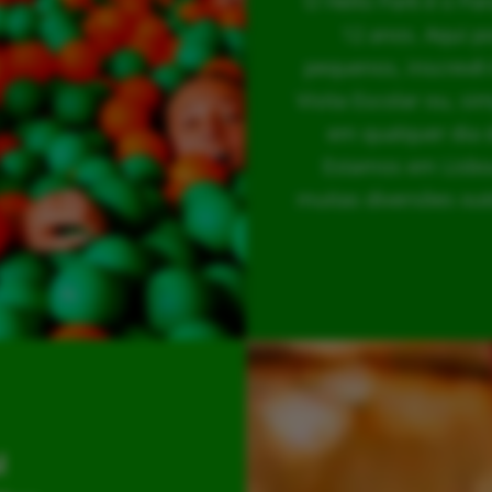
O Hello Park é o Pa
12 anos. Aqui p
pequenos, inscrevê-
Visita Escolar ou, s
em qualquer dia 
Estamos em Lisboa
muitas diversões out
l