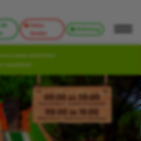
 de
Visita
Kidsitting
s
Escolar
-se à nossa newsletter!
ur newsletter!