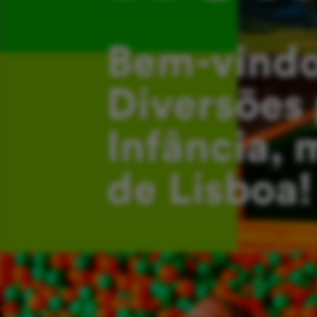
Bem-vindo
Diversões 
Infância, 
de Lisboa!