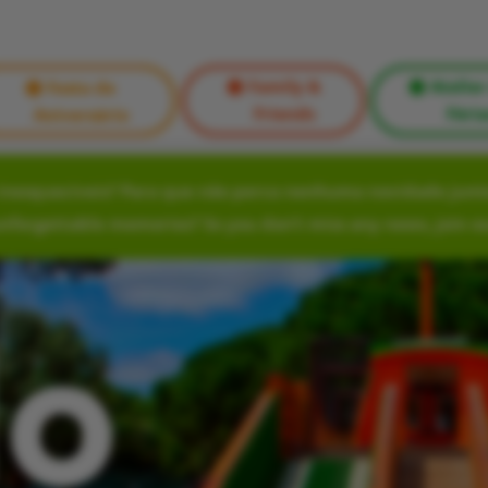
Family &
Atelier
Festa de
Friends
Féria
Aniversário
nesquecíveis? Para que não perca nenhuma novidade junte
unforgettable memories? So you don’t miss any news, join o
lo