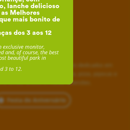
o, lanche delicioso
, as Melhores
que mais bonito de
nças dos 3 aos 12
esta de Aniversário
 exclusive monitor,
d and, of course, the best
desde 24€ por Criança
st beautiful park in
horas inesquecíveis, monitores dedicados em
d 3 to 12.
siva, lanche delicioso com fruta, pizza, pipocas e
 e, ainda, acesso a muitas diversões.
Festa de Aniversário