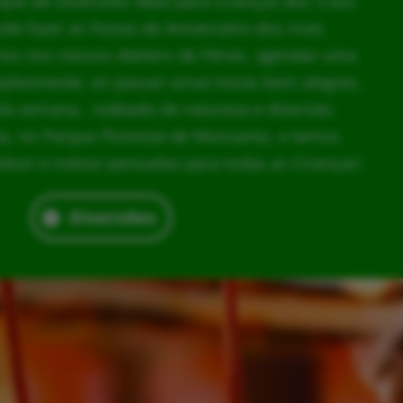
rque de Diversões ideal para Crianças dos 3 aos
ode fazer as Festas de Aniversário dos mais
los nos nossos Ateliers de Férias, agendar uma
implesmente, vir passar umas horas bem alegres,
da semana, rodeado de natureza e diversão.
, no Parque Florestal de Monsanto, e temos
door e indoor pensadas para todas as Crianças!
Diversões