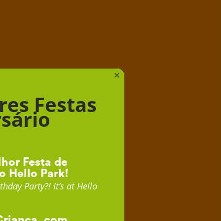
iança
×
res Festas
sário
hor Festa de
o Hello Park!
thday Party?! It’s at Hello
Criança, com