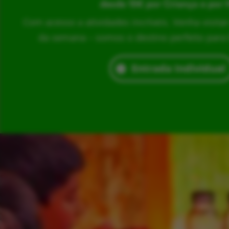
desde 15€ por Criança e por 
Com acesso a atividades incríveis. Venha visita
da semana – somos o destino perfeito para br
Entrada Individual