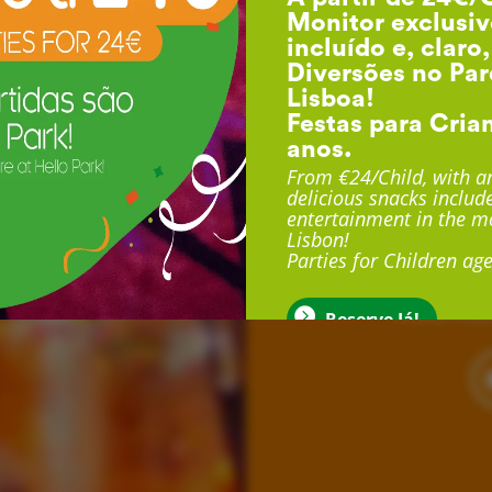
Monitor exclusiv
incluído e, claro
Diversões no Par
Lisboa!
Festas para Cria
anos.
F
From €24/Child, with an
delicious snacks include
entertainment in the mo
Lisbon!
Com duração até 3 
Parties for Children age
exclusivo, sala exclu
muito mais
Reserve Já!