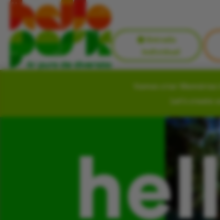
Entrada
Individual
Vamos criar Memórias i
Let’s create 
hel