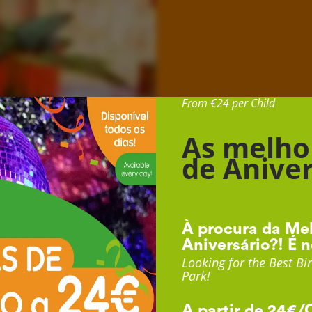
Desde 24€ por Cr
From €24 per Child
As melho
de Aniver
À procura da Mel
Aniversário?! É n
Looking for the Best Bir
Park!
A partir de 24€/