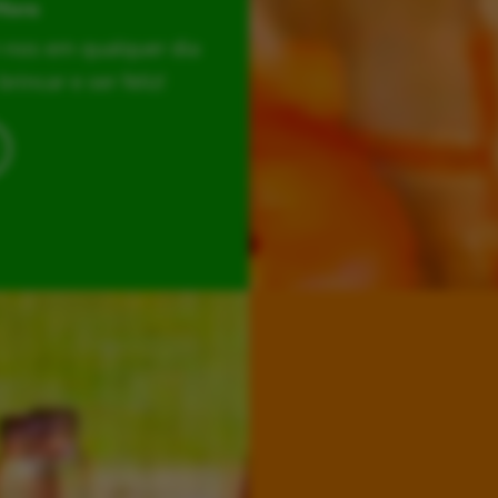
Hora
r-nos em qualquer dia
incar e ser feliz!