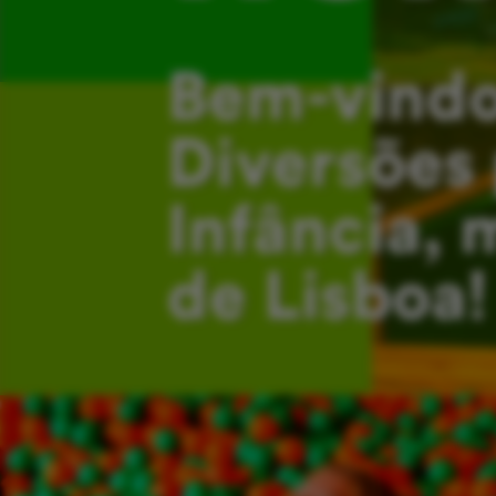
Bem-vindo
Diversões 
Infância, 
de Lisboa!