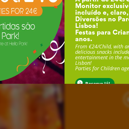
Monitor exclusiv
incluído e, claro
Diversões no Par
Lisboa!
Festas para Cria
anos.
F
From €24/Child, with an
delicious snacks include
entertainment in the mo
Lisbon!
Com duração até 3 
Parties for Children age
exclusivo, sala exclu
muito mais
Reserve Já!