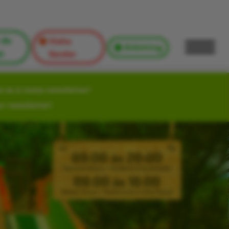
 de
Visita
Kidsitting
s
Escolar
-se à nossa newsletter!
ur newsletter!