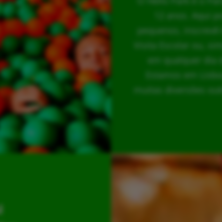
O Hello Park é o Pa
12 anos. Aqui p
pequenos, inscrevê-
Visita Escolar ou, s
em qualquer dia 
Estamos em Lisboa
muitas diversões out
l