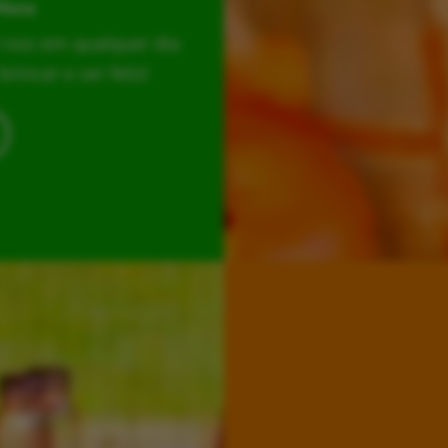
Hora
r-nos em qualquer dia
incar e ser feliz!