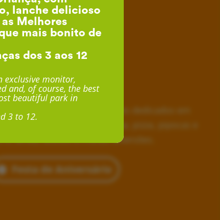
o, lanche delicioso
, as Melhores
que mais bonito de
nças dos 3 aos 12
esta de Aniversário
 exclusive monitor,
d and, of course, the best
desde 24€ por Criança
st beautiful park in
horas inesquecíveis, monitores dedicados em
d 3 to 12.
siva, lanche delicioso com fruta, pizza, pipocas e
 e, ainda, acesso a muitas diversões.
Festa de Aniversário