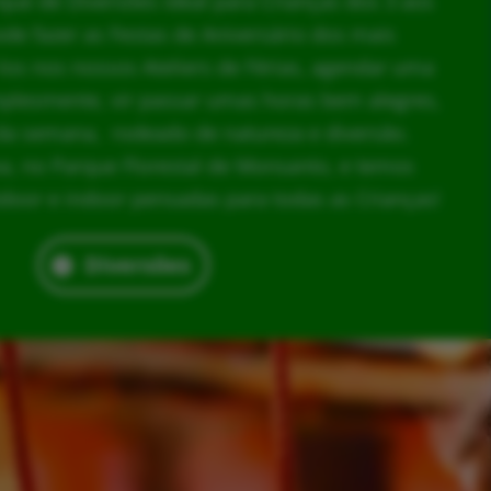
rque de Diversões ideal para Crianças dos 3 aos
ode fazer as Festas de Aniversário dos mais
los nos nossos Ateliers de Férias, agendar uma
implesmente, vir passar umas horas bem alegres,
da semana, rodeado de natureza e diversão.
, no Parque Florestal de Monsanto, e temos
door e indoor pensadas para todas as Crianças!
Diversões