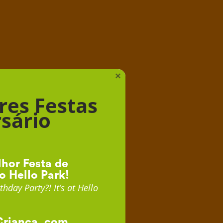
iança
×
res Festas
sário
hor Festa de
o Hello Park!
thday Party?! It’s at Hello
Criança, com