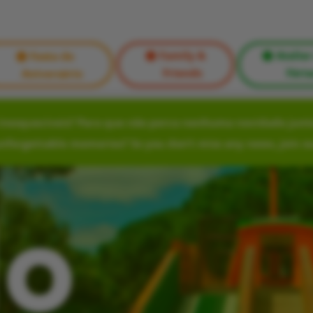
Family &
Atelier
Festa de
Friends
Féria
Aniversário
nesquecíveis? Para que não perca nenhuma novidade junte
unforgettable memories? So you don’t miss any news, join o
lo