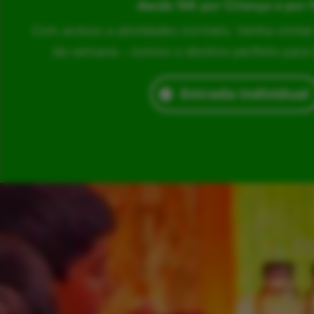
desde 15€ por Criança e por 
Com acesso a atividades incríveis. Venha visita
da semana – somos o destino perfeito para br
Entrada Individual