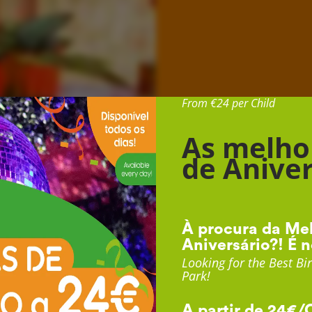
Desde 24€ por Cr
From €24 per Child
As melho
de Aniver
À procura da Mel
Aniversário?! É n
Looking for the Best Bir
Park!
A partir de 24€/