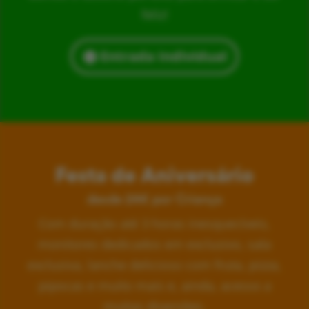
feliz!
Entrada Individual
Festa de Aniversário
desde 24€ por Criança
Com duração até 3 horas inesquecíveis,
monitores dedicados em exclusivo, sala
exclusiva, lanche delicioso com fruta, pizza,
pipocas e muito mais e, ainda, acesso a
muitas diversões.