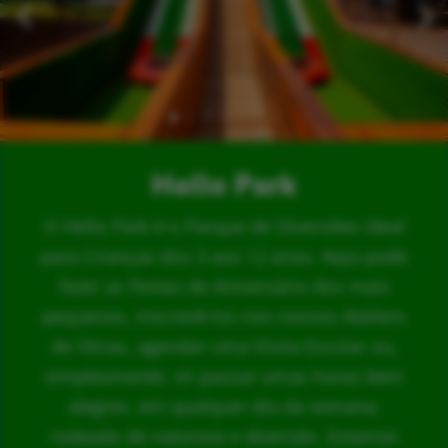
Hello Park
O Hello Park é o Parque de Diversões ideal
para Crianças dos 3 aos 12 anos. Aqui pode
fazer as Festas de Aniversário dos mais
pequenos, inscrevê-los nos nossos Ateliers
de Férias, agendar uma Visita Escolar ou,
simplesmente, vir passar umas horas bem
alegres, em qualquer dia da semana,
rodeado de natureza e diversão. Estamos