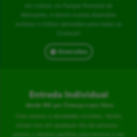
em Lisboa, no Parque Florestal de
Monsanto, e temos muitas diversões
outdoor e indoor pensadas para todas as
Crianças!
Diversões
Entrada Individual
desde 15€ por Criança e por Hora
Com acesso a atividades incríveis. Venha
visitar-nos em qualquer dia da semana –
somos o destino perfeito para brincar e ser