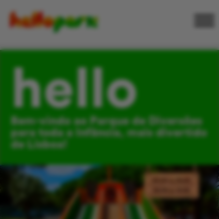
hello
Bem-vindo ao Parque de Diversões
para toda a Infância, mais divertido
de Lisboa!