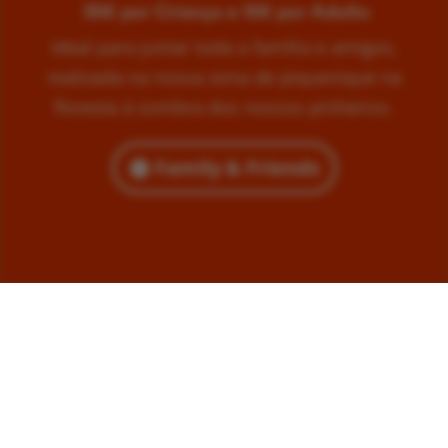
35€ por Criança e 15€ por Adulto
Ideal para juntar toda a família e amigos,
realizada na nossa zona de piquenique na
floresta à sombra dos nossos pinheiros.
Family & Friends