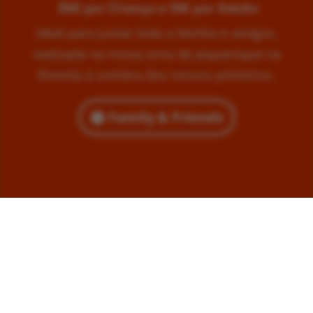
35€ por Criança e 15€ por Adulto
Ideal para juntar toda a família e amigos,
realizada na nossa zona de piquenique na
floresta à sombra dos nossos pinheiros.
Family & Friends