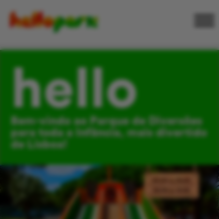
hello
Bem-vindo ao Parque de Diversões
para toda a Infância, mais divertido
de Lisboa!