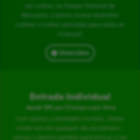
em Lisboa, no Parque Florestal de
Monsanto, e temos muitas diversões
outdoor e indoor pensadas para todas as
Crianças!
Diversões
Entrada Individual
desde 15€ por Criança e por Hora
Com acesso a atividades incríveis. Venha
visitar-nos em qualquer dia da semana –
somos o destino perfeito para brincar e ser