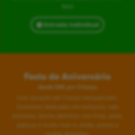
feliz!
Entrada Individual
Festa de Aniversário
desde 24€ por Criança
Com duração até 3 horas inesquecíveis,
monitores dedicados em exclusivo, sala
exclusiva, lanche delicioso com fruta, pizza,
pipocas e muito mais e, ainda, acesso a
muitas diversões.