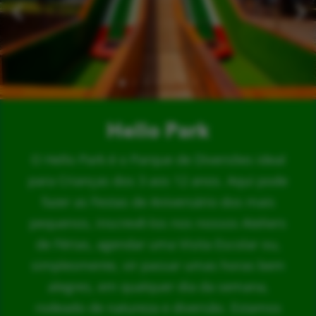
Hello Park
O Hello Park é o Parque de Diversões ideal
para Crianças dos 3 aos 12 anos. Aqui pode
fazer as Festas de Aniversário dos mais
pequenos, inscrevê-los nos nossos Ateliers
de Férias, agendar uma Visita Escolar ou,
simplesmente, vir passar umas horas bem
alegres, em qualquer dia da semana,
rodeado de natureza e diversão. Estamos