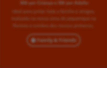
35€ por Criança e 15€ por Adulto
Ideal para juntar toda a família e amigos,
realizada na nossa zona de piquenique na
floresta à sombra dos nossos pinheiros.
Family & Friends