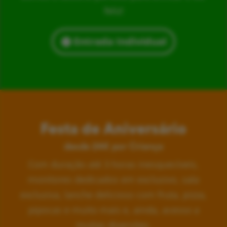
feliz!
Entrada Individual
Festa de Aniversário
desde 24€ por Criança
Com duração até 3 horas inesquecíveis,
monitores dedicados em exclusivo, sala
exclusiva, lanche delicioso com fruta, pizza,
pipocas e muito mais e, ainda, acesso a
muitas diversões.