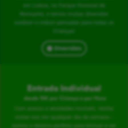
em Lisboa, no Parque Florestal de
Monsanto, e temos muitas diversões
outdoor e indoor pensadas para todas as
Crianças!
Diversões
Entrada Individual
desde 15€ por Criança e por Hora
Com acesso a atividades incríveis. Venha
visitar-nos em qualquer dia da semana –
somos o destino perfeito para brincar e ser