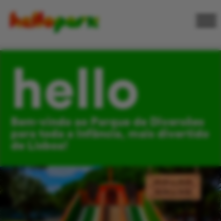
hello
Bem-vindo ao Parque de Diversões
para toda a Infância, mais divertido
de Lisboa!