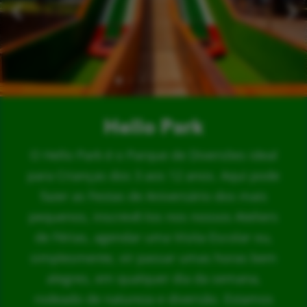
Hello Park
O Hello Park é o Parque de Diversões ideal
para Crianças dos 3 aos 12 anos. Aqui pode
fazer as Festas de Aniversário dos mais
pequenos, inscrevê-los nos nossos Ateliers
de Férias, agendar uma Visita Escolar ou,
simplesmente, vir passar umas horas bem
alegres, em qualquer dia da semana,
rodeado de natureza e diversão. Estamos