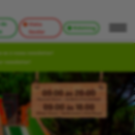
 de
Visita
Kidsitting
s
Escolar
-se à nossa newsletter!
ur newsletter!