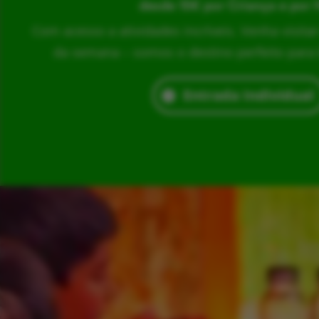
desde 15€ por Criança e por 
Com acesso a atividades incríveis. Venha visita
da semana – somos o destino perfeito para br
Entrada Individual