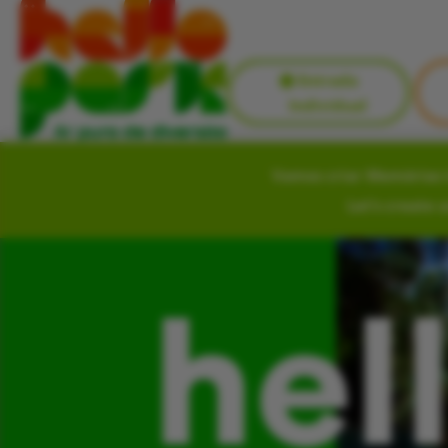
Entrada
Individual
Vamos criar Memórias i
Let’s create 
hel