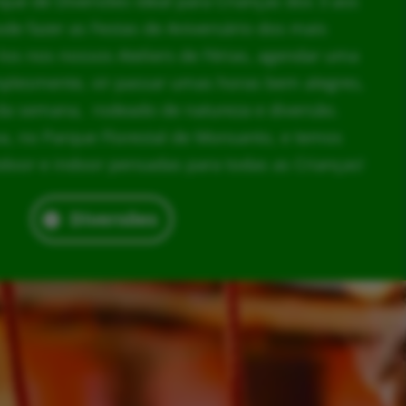
rque de Diversões ideal para Crianças dos 3 aos
ode fazer as Festas de Aniversário dos mais
los nos nossos Ateliers de Férias, agendar uma
implesmente, vir passar umas horas bem alegres,
da semana, rodeado de natureza e diversão.
, no Parque Florestal de Monsanto, e temos
door e indoor pensadas para todas as Crianças!
Diversões