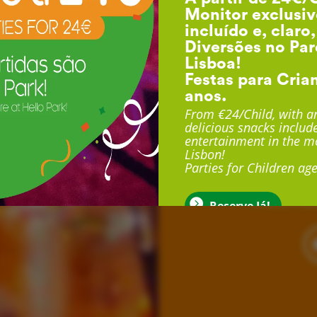
Monitor exclusiv
incluído e, claro
Diversões no Par
Lisboa!
Festas para Cria
anos.
F
From €24/Child, with an
delicious snacks include
entertainment in the mo
Lisbon!
Com duração até 3 
Parties for Children age
exclusivo, sala exclu
muito mais
Reserve Já!