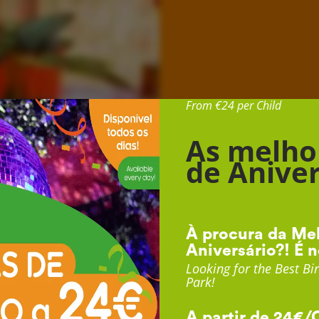
Desde 24€ por Cr
From €24 per Child
As melho
de Aniver
À procura da Mel
Aniversário?! É n
Looking for the Best Bir
Park!
A partir de 24€/