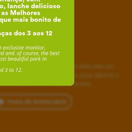
o, lanche delicioso
, as Melhores
que mais bonito de
nças dos 3 aos 12
esta de Aniversário
 exclusive monitor,
d and, of course, the best
desde 24€ por Criança
st beautiful park in
horas inesquecíveis, monitores dedicados em
d 3 to 12.
siva, lanche delicioso com fruta, pizza, pipocas e
 e, ainda, acesso a muitas diversões.
Festa de Aniversário