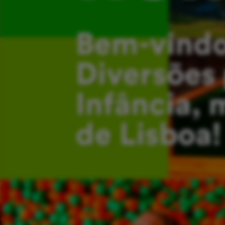
Bem-vindo
Diversões 
Infância, 
de Lisboa!