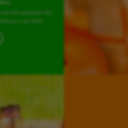
Hora
r-nos em qualquer dia
incar e ser feliz!