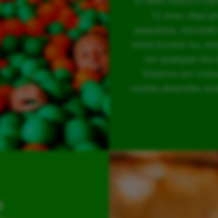
O Hello Park é o Pa
12 anos. Aqui p
pequenos, inscrevê-
Visita Escolar ou, s
em qualquer dia 
Estamos em Lisboa
muitas diversões out
l