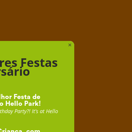
iança
×
res Festas
sário
hor Festa de
o Hello Park!
thday Party?! It’s at Hello
Criança, com