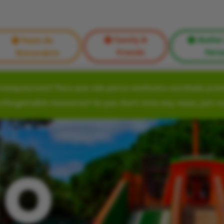
Family &
Atelier
Festa de
Friends
Féria
Aniversário
nesquecíveis? Para que não perca nenhuma novidade junte
unforgettable memories? So you don’t miss any news, join o
lo